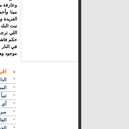
وعارفة مي
مينا وأح
الفريدة و
نبت البلد
اللي ترجم
حكم فاشي 
في النار 
موجود وهو
il.com
اقر
الدا
المش
تنبأ
أي 
مبر
الع
الجو