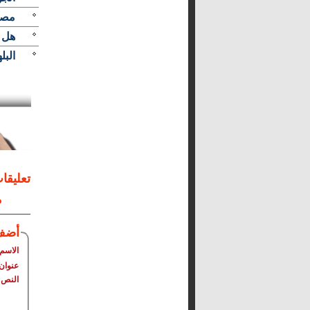
مصر
هل ي
البل
تعليقا
م
أضف
الاسم
عنوان 
النص