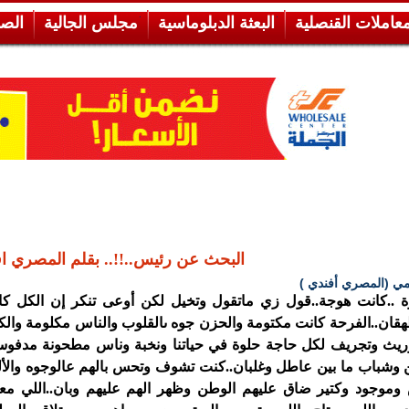
معاملات القنصلية
البعثة الدبلوماسية
مجلس الجالية
الص
البحث عن رئيس..!!.. بقلم المصري ا
مي (المصري أفندي )
ة ..كانت هوجة..قول زي ماتقول وتخيل لكن أوعى تنكر إن الكل كا
قان..الفرحة كانت مكتومة والحزن جوه ىالقلوب والناس مكلومة والك
وريث وتجريف لكل حاجة حلوة في حياتنا ونخبة وناس مطحونة مدفوس
 وشباب ما بين عاطل وغلبان..كنت تشوف وتحس بالهم عالوجوه والأل
وجود وكتير ضاق عليهم الوطن وظهر الهم عليهم وبان..اللي معا