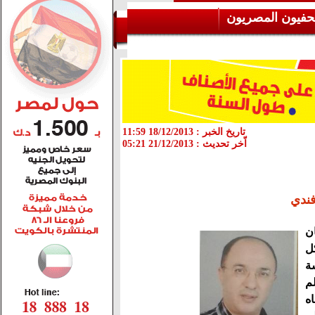
حفيون المصريون
تاريخ الخبر :
18/12/2013 11:59
اّخر تحديث :
21/12/2013 05:21
فندي
ن
ل
ة
م
ه