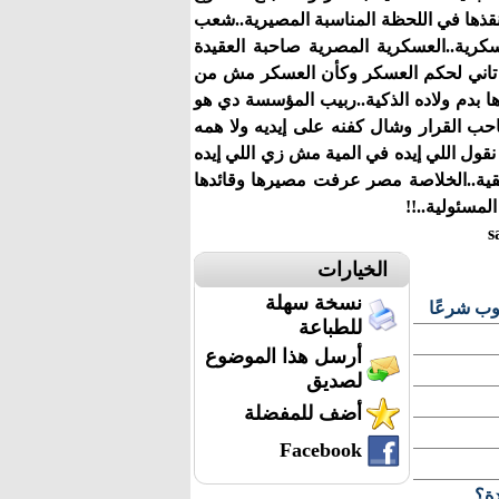
قذها في اللحظة المناسبة المصيرية..شعب
ية..العسكرية المصرية صاحبة العقيدة
 من تاني لحكم العسكر وكأن العسكر مش من
داها بدم ولاده الذكية..ربيب المؤسسة دي هو
احب القرار وشال كفنه على إيديه ولا همه
قول اللي إيده في المية مش زي اللي إيده
قيقية..الخلاصة مصر عرفت مصيرها وقائدها
لله قد المسئولية..!!
الخيارات
نسخة سهلة
وب شرعًا
للطباعة
أرسل هذا الموضوع
لصديق
أضف للمفضلة
Facebook
دة؟