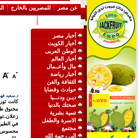
عن مصر
للمصريين بالخارج
ال
إرشـــادات عامة
عن الكويت
أخبار مصر
أخبار الكويت
الوطن العربى
أخبار العالم
مال وأعــمال
أخبار رياضة
الثقافة والفن
حوادث وقضايا
د.سعيد فه
ديـن ودنـــيا
كانت ثور
صحتك بالدنيا
مخنوق طه
تنمية بشرية
زعلان..ت
الاسرة والطفل
في الطين
مجتمع
محسوس وم
إلى رحمة الله