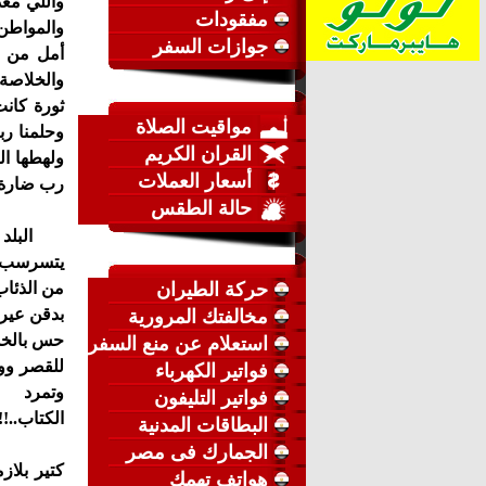
واللي مع
مفقودات
والمواطن 
جوازات السفر
أمل من ا
والخلاصة 
ثورة كان
مواقيت الصلاة
وحلمنا رب
القران الكريم
ولهطها ال
أسعار العملات
رب ضارة ن
حالة الطقس
البلد دي
يتسرسب من
حركة الطيران
من الذئاب
بدقن عير
مخالفتك المرورية
حس بالخدي
استعلام عن منع السفر
للقصر وو
فواتير الكهرباء
وتم
فواتير التليفون
ال
البطاقات المدنية
لكن المش
الجمارك فى مصر
كتير بلا
هواتف تهمك