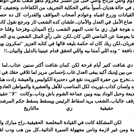
دوم واللي مرتاح واللي حتى من الستر محروم ماهو صعب تلاقي الوط
في حالة هذيان..أسوأ مافي الحكاية التجريف من الكفاءات وتجفيف ك
لقيادات وزرع اشباه وعوادم أصحاب المواقف والقدرات كل ده حص
ضاع الأمل في العدل والأمان..علشان كده الشعب ثار ونرجع نقول كان
ت هوجة قول زي ما تحب المهم الشعب راح الميدان..وفرحنا وقلنا خي
نا يعوضنا عن الماضي اللي كان..لكن على رأي المثل الشعبي يدي الحلق 
غربان..لكن ربك كان له حكمة بليغه قالها في كتابه العزيز "تمكرون ويمك
افعة " وده اللي آمننا بيه واللي اتحقق قدام عينينا بالدليل والبيان..!
 شافت كتير أيام فرحة لكن كمان شافت أكتر سنين عذاب..لما الحق
 بين إيديك أكيد يبقى العدل غاب..إحساس مرير لما تلاقي حقك في ا
..نخرج من حفرة التوريث نقع في دحديرة الكوابيس والعيشة زادت هبا
ه ولسان كذاب..توريث لكل المناصب للأهل والعشيرة والمواطن العا
عة وحبل الوداد بينه وبين جماعة الشوم باش وداب..وكانت "لا" حقي
قف عالباب..الشعب يريد اسقاط الرئيس ويسقط يسقط حكم المرشد وات
رد حقيقية زي مالتاريخ 
كتاب..!
كلة كانت في القيادة المخلصة الحقيقية..راح مبارك والقوا
زمة ومن غير لازمة وناس مجهولة السيرة الذاتية..كل من هب ودب لق