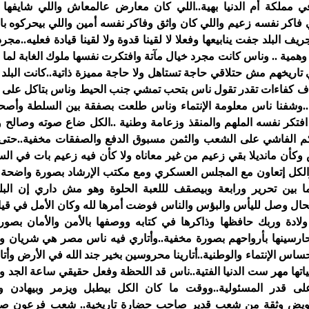
 مملكة أم الدنيا بهية..اللي كان معارض عالمعاش واللي شايفها 
ي فاكر نفسه زعيم واللي كان واثق وفاكر نفسه أمين واللي بيحركوه 
ريف البلد جفت ينابيعها وفعلا لا لقينا قدوة ولا لقينا قيادة فعليه..
وهمية .. وناس كانت مجرد خيال مآتة وافتكرت نفسها ملوك الغابة لما 
اريخهم مش حتلاقي حاجة تستاهل ولا حاجة مميزة ذاتية..كانت البلد 
ف كفاءات تقدر تقول ناس بتحب تمشي جنب الحيط وناس بتاكل على ك
ة..وشفنا ناس معلومة الإنتماء وناس طلعت بصفقة بين السلطة وأصح
افتكر نفسه الملهم والمنقذ وزعامة وطنية ..الكل ضاع صوته وصال
حكم الفاشي على الشعب والثمن مسبوق الدفع والصفقات مخفية..حتى 
وكأن مانديلا بقي زعيم من غير معاناه ولا كأن فيه زعيم بات في السج
لكل إتعاون مع المجلس العسكري ومع مكتب الإرشاد بصورة واضحة جلي
ا بين تحرير ورابعة وبيصقف لللعبة الحلوة وهو مش داري إن الب
لحال وصل لليأس والبؤس والناس فوضت أمرها لله وكان الأمل في قياد
ولادة وربك حافظها وذاكرها في كتابه ووصفها بالأمن والأمان بصو
حارسينها بأرواحهم بصورة مخفية..وأتاري فيه ناس مصر هي شريان و
ساس الإنتماء والوطنية..أتارينا محروسين بخير جند الله في الأرض وأ
اتها مهر ست الدنيا الفتية..ناس قد اللحظة وفعل حقيقي ساعة الجد
لى قدر المسئولية..ووقت ما كان الكل بيطبل ويزمر وبيهادن وال
تفويض وثقة من شعب قدير صاحب حضارة تاريخية.. شعب فرعون ص