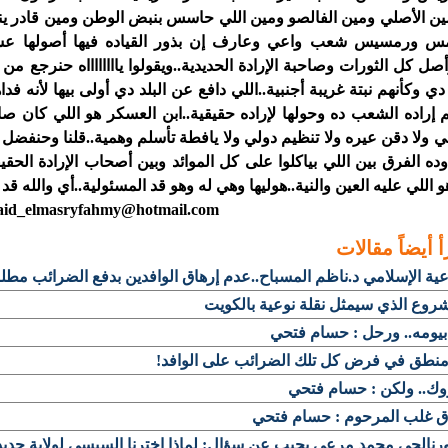
ن الأصلي ومين الفالصو ومين اللي حاسس بنبض الوطن ومين قادر ين
مس ورمسيس شعب واعي وعارف إن بذور القياده فيها أصولها عسكر
أصل كل الثورات وصاحبة الإرادة الحديدية..ويقولوا يااااااااه حنرجع
 دي وكأنهم نبتة غريبة أجنبية..اللي دافع عن البلد دي أولى بيها لأنه ف
 إراده الشعب ده وحولها لإراده حقيقية..ابن العسكر هو اللي كان ص
ولا دقن عيره ولا تنظيم دولي ولا يافطة تأسلم وهمية..قلنا وحنفضل ن
وده الفرق بين اللي بياكلوا على كل الموائد وبين أصحاب الإرادة الح
 اللي عليه العين والنية..هوليها وهي له وهو قد المسئولية..أي وا
said_elmasryfahmy@hotma
أ أيضاً
مقالات
عية الإسلامي د.ناظم المسباح..عدم إرهاق الوافدين بدفع الضرائب مطل
روع الذي سيمثل نقلة نوعية بالكويت
 بيومه.. ورحل : حسام فتحي
منطق في فرض كل تلك الضرائب على الوافد!
وك.. ولكن : حسام فتحي
اق غلب المرحوم : حسام فتحي
رنالجي محمد مرعي يجيب عن سؤال: لماذا اخترنا السيسي لولاية جدي