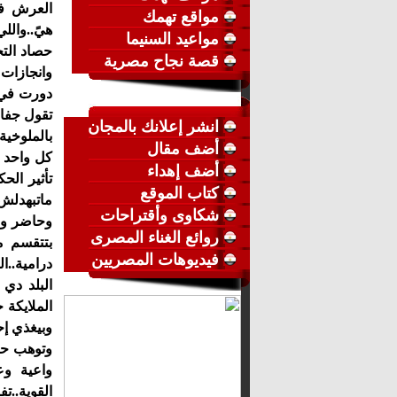
العرش في
مواقع تهمك
هيً..والل
مواعيد السنيما
حصاد التج
قصة نجاح مصرية
وانجازات 
دورت في ت
تقول جفا
انشر إعلانك بالمجان
بالملوخي
أضف مقال
كل واحد 
أضف إهداء
تأثير ال
كتاب الموقع
ماتبهدلش 
شكاوى وأقتراحات
وحاضر وا
روائع الغناء المصرى
بتتقسم م
فيديوهات المصريين
درامية..ا
البلد دي 
الملايكة 
وبيغذي إح
وتوهب حي
واعية وع
القوية..