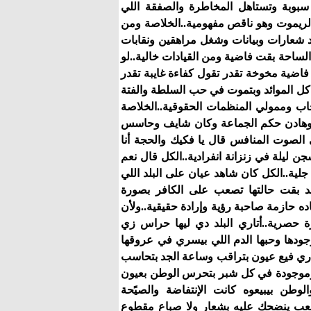
سبوبة وتستاهل المخاطرة والصفقة اللي
بالريموت وهو ناقص مفهومية..الخلاصة ومن
مجرد شعارات وبيانات وشغل مراهقين ونقابات
الساحة بقت فاضية ومن القيادات خالية..لو
فاضية مخوخة تقدر تقول كفاءة غايبة تقدر
ل الموائد وبتموت في حب السلطة والفتة
اب وممولي المنظمات الحقوقية..الخلاصة
ح وهادن حكم الجماعة وكان شايف وحاسس
الصوت المنافس قال يا فكيك والحجة أنا
ن ليلة في زنزانة انفرادية..الكل قال نعم
ة..الكل كان شاهد عيان على البلد اللي
لد بقت حالتها تصعب على الكافر بصورة
ه حازمة صاحبة رؤية وإرادة حقيقية..ولأن
رة حصرية..أتاري البلد دي ليها حراس زي
جودها وحبها الدم اللي بيسري في عروقها
تاري فيع عيون بتراقب وساعة الجد بتحاسب
 وموجودة في كل شبر بتحرس الوطن بعيون
وطن بيبيعوه كانت الإنتفاضة والصيًحة
عب ينضحك عليه بشعار ولا صباع مقطوع