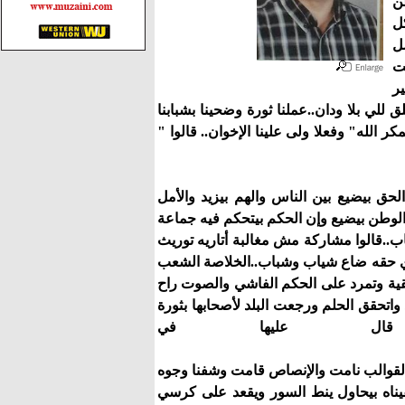
ن
ل
ل
ت
ر
للي بلا ودان..عملنا ثورة وضحينا بشبابنا
ر الله" وفعلا ولى علينا الإخوان.. قالوا "
!
 بيضيع بين الناس والهم بيزيد والأمل
لوطن بيضيع وإن الحكم بيتحكم فيه جماعة
ب..قالوا مشاركة مش مغالبة أتاريه توريث
دي حقه ضاع شياب وشباب..الخلاصة الشعب
قية وتمرد على الحكم الفاشي والصوت راح
حقق الحلم ورجعت البلد لأصحابها بثورة
قال عليها في
!
لب نامت والإنصاص قامت وشفنا وجوه
يناه بيحاول ينط السور ويقعد على كرسي