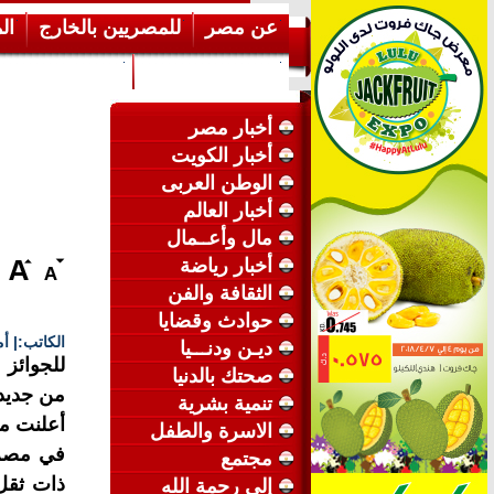
عن مصر
للمصريين بالخارج
ال
إرشـــادات عامة
عن الكويت
أخبار مصر
أخبار الكويت
الوطن العربى
أخبار العالم
مال وأعــمال
أخبار رياضة
الثقافة والفن
حوادث وقضايا
الكاتب:| أ
ديـن ودنـــيا
للجوائز
صحتك بالدنيا
من جديد
تنمية بشرية
أعلنت من
الاسرة والطفل
في مصر، 
مجتمع
ذات ثقل
إلى رحمة الله