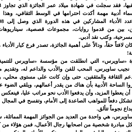
الفوز بلقبها، 
سماء أدبية مهمة أكدت احترامها في الوسط الثقافي، وهذا م
ترجمه عدد الأدباء المشاركين 
، بين من قدموا روايات، مجموعات قصصية، سيناريوهات
سرحية، وكتب نقد أدبي.
ان لافتاً حقاً، ودالاً على أهمية الجائزة، تصدر فرع كبار الأدباء
ة «ساويرس» التي انطلقت من مؤسسة «ساويرس للتنمية ال
نجيب ساويرس، المحب للفن والأدب والداعم له، وتقديم م
عم الثقافة والمثقفين، حتى وإن كانت على مستوى محلي، وه
روا الساحة الأدبية بأن هناك من يقدر أعمالهم، ويلقي الضوء 
 أن يعطوا المزيد، وأن يدفعوا الأدب نحو مراتب عليا، فينعكس 
 تشكل دفعاً للمواهب الصاعدة إلى الأمام، وتفسح في المجال 
داع نجوماً تتألق.
اويرس، هي واحدة من العديد من الجوائز المهمة المماثلة، س
ل مبادرة شخصية من اصحابها رجال الأعمال، فمن هؤلاء من ك