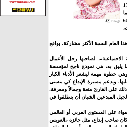
فقد سجلت في شهادة ميلاد عمر الجائزة الذي تجاوز 13
ا
في هذه الدورة الذي وصل إلى 608
،
 هذا العام النسبة الأكثر مشاركة، بواقع
اجتماعية»، لصاحبها رجل الأعمال
ا يليق به، هي نموذج ناجح لمؤسسة
ي خطوة مهمة ليشعر الأدباء الكبار
عليها، ويدعم مسيرة الإبداع كي يتسنى
ذلك على القارئ متعة وجمالاً ومعرفة.
لجيل المبدعين الشبان أن ينطلقوا في
واء على المستوى العربي أو العالمي
ان صاحب إبداع، مثل جائزة «العويس