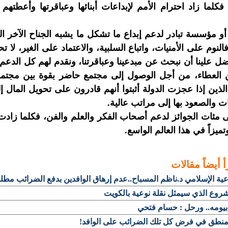
 فكلما زاد احترام الأمم لإبداعات أبنائها وعباقرتها وأعطت
و مؤسسة تبادر لدعم إبداع ما تشكل ما يشبه الجناح الآخر ال
لنوم على الأمنيات، واتباع السلبية، والاعتماد على الغير، لا تح
ضل علينا أن نبحث عن مبدعينا وعباقرتنا، ونقدم لهم كل الدعم
 العطاء، من أجل الوصول إلى مجتمع حاضر بقوة بين مجتمعا
الذين إذا عجزت الدولة أثبتوا أنهم قادرون على تحويل الما
ت والصعود بها إلى مراتب عالية.
ى مئات الجوائز لدعم أصحاب الفكر والعلم والفن، فكلما زاد
ميزاً في هذا العالم الواسع.
أ أيضاً
مقالات
عية الإسلامي د.ناظم المسباح..عدم إرهاق الوافدين بدفع الضرائب مطل
روع الذي سيمثل نقلة نوعية بالكويت
 بيومه.. ورحل : حسام فتحي
منطق في فرض كل تلك الضرائب على الوافد!