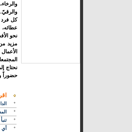
والرخاء،
والرقيّ.
كل فرد أ
عطائه، فا
نحو الأف
مزيد من
الأعمال 
المجتمعا
نحتاج إل
حضوراً وت
اقر
الدا
المش
تنبأ
أي 