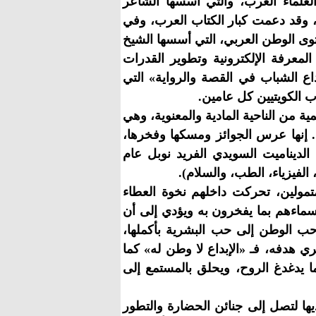
والعلماء العرب، والتي أسسها الشاعر
طلقها عام 1987 ولا تزال مستمرة، وقد دعمت كبار الكتاب العرب، وفي
توى الوطن العربي، التي أسسها الشيخ
وطني الكويتي، عام 2001، لدعم علوم المعرفة الإلكترونية وتطوير القدرات
بداع الشباب في القصة والرواية» التي
اب الكويتيين كل عامين.
ية من الناحية المادية والمعنوية، وهي
ه. إنها عرس الجوائز ومسكها وفخرها،
لديناميت السويدي الفريد نوبل عام
تمولين، تحركت داخلهم نخوة العطاء
 أسماءهم بما يفخرون به ويؤدي إلى أن
حب الوطن إلى حب البشرية بأكملها،
ري هدفه، فـ «الإبداع لا وطن له» كما
ما يدغدغ الروح، ويحلق بالمستمع إلى
ديها لتصل إلى جنائن الحضارة والتطور