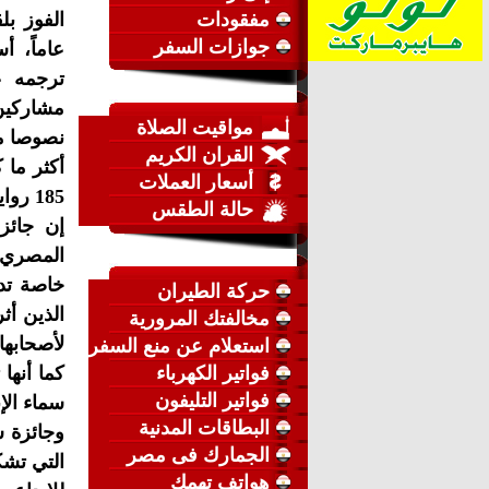
مفقودات
جوازات السفر
عاماً، أ
مشاركين
مواقيت الصلاة
نصوصا م
القران الكريم
أكثر ما ك
أسعار العملات
185 رواية!
حالة الطقس
إن جائز
المصري 
خاصة تد
حركة الطيران
الذين أث
مخالفتك المرورية
لأصحابها
استعلام عن منع السفر
فواتير الكهرباء
كما أنها
فواتير التليفون
سماء الإب
البطاقات المدنية
وجائزة س
الجمارك فى مصر
التي تشك
هواتف تهمك