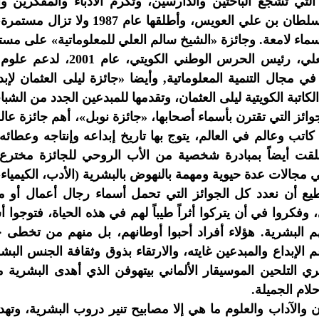
 التي تشجع الباحثين والدارسين، وتكرم الأدباء والمفكرين 
الراحل سلطان بن علي العويس، وأ
ماء لامعة. وجائزة «الشيخ سالم العلي للمعلوماتية» على مس
سالم العلي، رئيس الحرس ال
في مجال التنمية المعلوماتية, وأيضا «جائزة ليلى العثمان لإ
لكاتبة الكويتية ليلى العثمان، وتقدمها للمبدعين الجدد من الشب
جوائز التي تقترن بأسماء أصحابها، «جائزة نوبل»، أهم جائزة عالم
اتب وعالم في العالم، يتوج بها تاريخ إبداعه وإنتاجه وعطائ
قت أيضاً بمبادرة شخصية من الأب الروحي للجائزة مخترع ا
يع أن نعدد كل الجوائز التي تحمل أسماء رجال أعمال أو م
، وفكروا في أن يتركوا أثراً طيباً لهم في هذه الحياة، فتوجوا
م البشرية. هؤلاء أفراد أحبوا أوطانهم، بل منهم من تخطى 
 الإبداع والمبدعين غايته، والارتقاء بذوق وثقافة الجنس البش
ي التلحين الموسيقار الألماني بيتهوفن الذي أهدى البشرية 
لام الجميلة.
ن والآداب والعلوم ما هي إلا مصابيح تنير دروب البشرية، وته