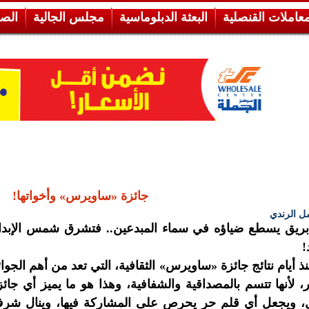
معاملات القنصلية
البعثة الدبلوماسية
مجلس الجالية
الص
جائزة «ساويرس» وأخواتها!
مل الرندي
 بريق يسطع ضياؤه في سماء المبدعين.. فتشرق شمس الإبدا
!
ذ أيام نتائج جائزة «ساويرس» الثقافية، التي تعد من أهم الجوائ
لأنها تتسم بالمصداقية والشفافية، وهذا هو ما يميز أي جائز
، ويجعل أي قلم حر يحرص على المشاركة فيها، وينال شر