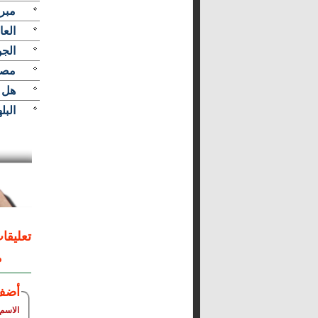
مبر
الع
الجو
مصر
هل ي
البل
تعليقا
م
أضف
الاسم