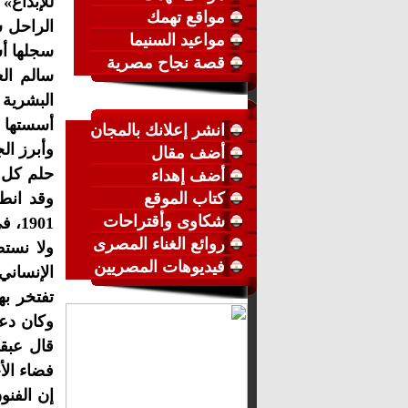
للإبداع»
مواقع تهمك
مواعيد السنيما
سجلها أس
قصة نجاح مصرية
البشرية 
أسستها ا
انشر إعلانك بالمجان
وأبرز ال
أضف مقال
حلم كل ك
أضف إهداء
كتاب الموقع
وقد انطل
شكاوى وأقتراحات
1901، في مجالات عدة حيوية ومهمة بالنهوض بالبشرية (الأدب، الكيمياء، الفيزياء، الطب، والسلام).
روائع الغناء المصرى
ولا نستط
فيديوهات المصريين
الإنساني
تفتخر به
وكان دعم
قال عبقر
فضاء الأح
إن الفنو