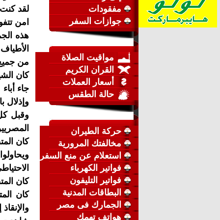
مفقودات
لقد كنت
جوازات السفر
امن تتفو
هذه الج
الأطياف 
مواقيت الصلاة
من جميع 
القران الكريم
كان الشي
أسعار العملات
جاء أباء
حالة الطقس
وإذلال با
وقبل كل 
المصريين
حركة الطيران
كان المت
مخالفتك المرورية
ويحاولو
استعلام عن منع السفر
فواتير الكهرباء
الاحتياط
فواتير التليفون
كان الم
البطاقات المدنية
كان المت
الجمارك فى مصر
والإنقاذ 
هواتف تهمك