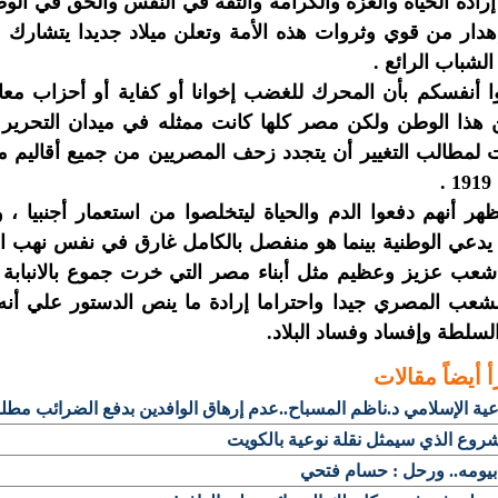
ادة الحياة والعزة والكرامة والثقة في النفس والحق في ال
دار من قوي وثروات هذه الأمة وتعلن ميلاد جديدا يتشارك ف
الشباب الرائع .
وا أنفسكم بأن المحرك للغضب إخوانا أو كفاية أو أحزاب م
هذا الوطن ولكن مصر كلها كانت ممثله في ميدان التحرير ك
 لمطالب التغيير أن يتجدد زحف المصريين من جميع أقاليم 
.
هر أنهم دفعوا الدم والحياة ليتخلصوا من استعمار أجنبيا ، 
يدعي الوطنية بينما هو منفصل بالكامل غارق في نفس نهب الث
 شعب عزيز وعظيم مثل أبناء مصر التي خرت جموع بالانبابة
لشعب المصري جيدا واحتراما إرادة ما ينص الدستور علي أ
السلطة وإفساد وفساد البلاد.
أ أيضاً
مقالات
عية الإسلامي د.ناظم المسباح..عدم إرهاق الوافدين بدفع الضرائب مطل
روع الذي سيمثل نقلة نوعية بالكويت
 بيومه.. ورحل : حسام فتحي