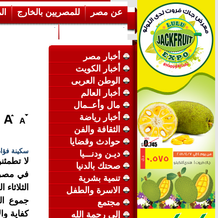
عن مصر
للمصريين بالخارج
ال
إرشـــادات عامة
عن الكويت
أخبار مصر
أخبار الكويت
الوطن العربى
أخبار العالم
مال وأعــمال
أخبار رياضة
الثقافة والفن
حوادث وقضايا
سكينة فؤاد
ديـن ودنـــيا
لا تطمئن
صحتك بالدنيا
في مصر 
تنمية بشرية
الاسرة والطفل
جموع ال
مجتمع
كفاية وا
إلى رحمة الله