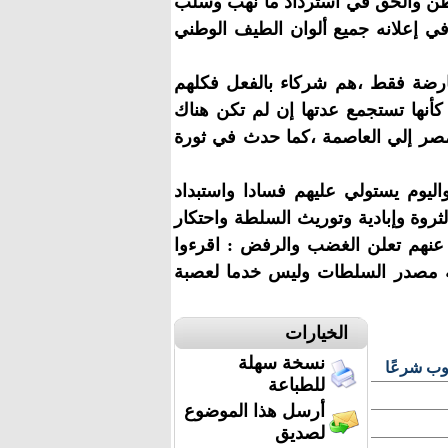
وطن والحق في استرداد ما نهب وسلب
ي إعلانه جميع ألوان الطيف الوطني
عارضة فقط ،هم شركاء بالفعل فكلهم
أنها تستجمع عدتها إن لم تكن هناك
مصر إلي العاصمة ،كما حدث في ثورة
واليوم يستولي عليهم فسادا واستبداد
روة وإبادية وتوريث السلطة واحتكار
 عنهم تعلن الغضب والرفض : اقرءوا
نه مصدر السلطات وليس خدما لعصبة
الخيارات
نسخة سهلة
وب شرعًا
للطباعة
أرسل هذا الموضوع
لصديق