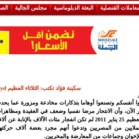
معاملات القنصلية
البعثة الدبلوماسية
مجلس الجالية
الص
سكينة فؤاد تكتب: الثلاثاء العظيم apayd
وا أنفسكم وتصنعوا أوهاما بتذكارات مخادعة ومزورة عما يحد
الآن، وأن الانتحار مرضا نفسيا وضعف في العقيدة ومظاهرا
الثلاثاء العظيم 25 يناير 2011 لم تكن انفجار مئات الآلاف بالإنابة عن أ
ملايين من المصريين وتدعوا أنهم مجرد بعضة ألاف حركته
لإخوان وجماعات من المعارضة والمخربين.