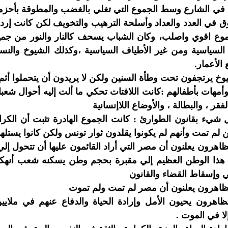
 في الشارع وسط الجموع التي تغلي بالغضب والمطوقة بأحزم
ق في العدد والعداد وأسلحة الترهيب والتخويف لكن كانت إردا
موع اقوي واصلب، وكان الشباب يسحف كالنار والنور من جمي
السياسية ومن غير الأطياف السياسية ،وكذلك الشيوخ والنسا
الأعمار.
وخ يرتجفون تحت وطأة السنين ولكن لا يريدون أن يتحملوا أث
 وأمهات بأطفالهم :كانت اللافتات تحكي ما ألت إليه أحوال شع
لفقر ، والبطالة ، والأوضاع اللاإنسانية
شيء بقانون الطوارئ : كانت الجموع الهادرة تثبت أن الكرام
 لم تمت وأنهم لم يكونوا يقلدون ثوار تونس ولكن كانوا يستله
ظاهرون يعلنون أن مصر التي أراد القائمون عليها أن تتحول إلي 
ا هذا الوطن العظيم إلي مقبرة بحجم وطن يسكنه شعب أنهك
ي وإسقاط القضاء والقانون
تظاهرون يعلنون أن مصر لم تمت ولم تموت
ظاهرون يحيون الأمل وإرادة الحياة والدفاع عنهم في ملايي
إلا في الموت .