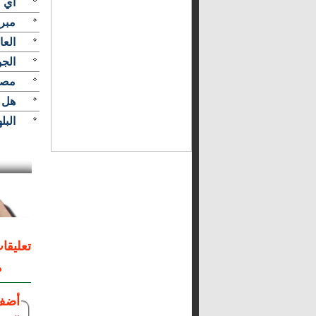
أي 
مبر
الع
الجو
مصر
هل ي
البل
تعليقا
م
أضف