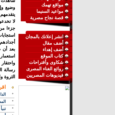
شاهدت إر
مواقع تهمك
وضيع وإه
مواعيد السنيما
يتقدمهم 
قصة نجاح مصرية
لا تخدع
جزءا من 
استجابات
انشر إعلانك بالمجان
أجدادهم 1919 
أضف مقال
بعد أن ظ
أضف إهداء
كتاب الموقع
استعمار 
شكاوى وأقتراحات
واحتقار
روائع الغناء المصرى
رسالة ا
فيديوهات المصريين
الثروة و
اقر
الدا
المش
تنبأ