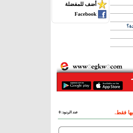
أضف للمفضلة
Facebook
دة؟
ها فقط.
عدد الردود: 0