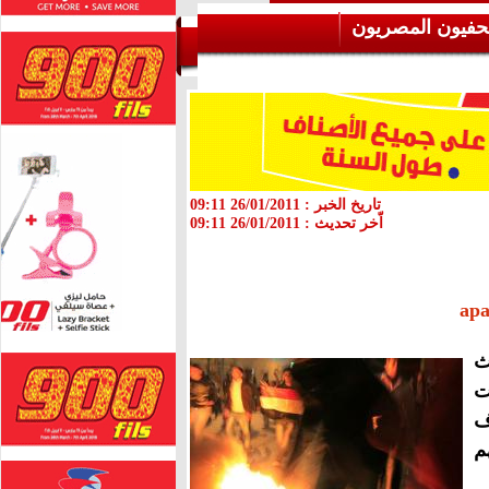
حفيون المصريون
تاريخ الخبر :
26/01/2011 09:11
اّخر تحديث :
26/01/2011 09:11
ث
ت
لاف
م