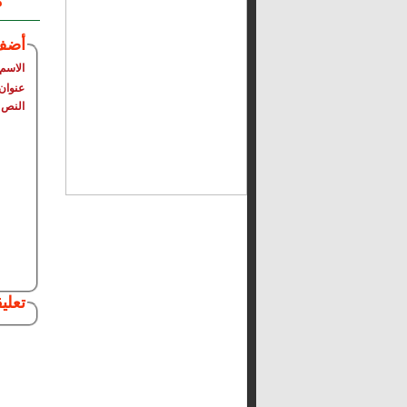
م
أضف
الاسم
عنوان 
النص
تعلي