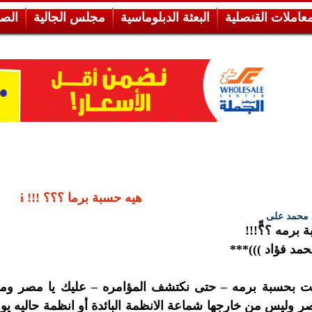
معاملات القنصلية
البعثة الدبلوماسية
مجلس الجالية
الص
هيه حسبة برما ؟؟؟ !!! i
 محمد على
 برمه ؟؟ّّ!!!
حمد فؤاد )))***
 بحسبة برمه – حتى نكتشف المؤامره – عليك يا مصر وم
 وليس من خارجها شماعة الانظمة البائدة أو انظمة حاليه يوم