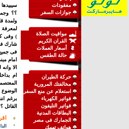
مفقودات
سيبيدها 
جوازات السفر
؟؟ وجمي
ولمدة قا
لمعرفة م
مواقيت الصلاة
) وفى كل
القران الكريم
شارك فى 
أسعار العملات
فى جميع 
حالة الطقس
امام مبن
الا وانه
ام بداخ
حركة الطيران
المعتصم
مخالفتك المرورية
الوضوع ل
استعلام عن منع السفر
فواتير الكهرباء
برغم انن
فواتير التليفون
القاتل ؟؟
البطاقات المدنية
اقر
الجمارك فى مصر
الدا
هواتف تهمك