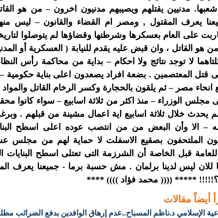
شعبها. مدنيين يقتلهم ويصيبهم مدنيون اخرون – من هو القات
عنا يعرف المقتول , ومصر ام القضاء والقانون – ليس منه
ربت على العام بعسكرها وشرطتها وقضاؤها لم يتوصلوا لتاريخ
ن هو القاتل ، وان قبض عليه يقدم للنيابة ( العسكرية أو المدني
تاهما لا توجد نتائج ولا احكام – بداية من محاكمة رأس الن
قتل المعتصمين . بضعة افراد يصعدون اعلى بناية حكومية – 
انحاء مصر – ثم يلقون بالحجارة وكسر الرخام القاتل والمواد
ى مجلس الوزراء – منذ اكثر من ثلاثة اسابيع – سواء كانوا مح
 لم يحدث خلال ثلاثة اسابيع اية اعمال مشينة من قبلهم . وب
له – الا وأن البعض من من انتصب عوده اعلى اسطح البنا
ون الملتحفون بصقيع الاسفلت لا حماية لهم من مجلس 
لعامة قبل الخاصة أن الشرزمة التى تعتلى اسطح البنايات ال
ا للان ليس لدينا برلمان . مش حسبة برما - جميعنا يعرف ال
!!!!! ***** (((( محمد فؤاد )))) ****
أ أيضاً
مقالات
عية الإسلامي د.ناظم المسباح..عدم إرهاق الوافدين بدفع الضرائب مطل