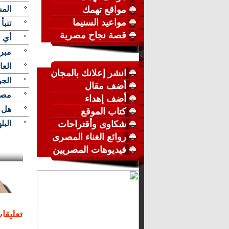
مواقع تهمك
المش
مواعيد السنيما
تنبأ
قصة نجاح مصرية
أي 
مبر
الع
انشر إعلانك بالمجان
الجو
أضف مقال
مصر
أضف إهداء
هل ي
كتاب الموقع
شكاوى وأقتراحات
البل
روائع الغناء المصرى
فيديوهات المصريين
تعليقا