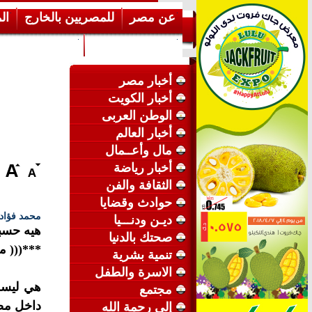
عن مصر
للمصريين بالخارج
ال
إرشـــادات عامة
عن الكويت
أخبار مصر
أخبار الكويت
الوطن العربى
أخبار العالم
مال وأعــمال
أخبار رياضة
الثقافة والفن
حوادث وقضايا
محمد فؤاد
ديـن ودنـــيا
هيه حسبة
صحتك بالدنيا
***((( م
تنمية بشرية
الاسرة والطفل
هي ليست
مجتمع
داخل مصر
إلى رحمة الله