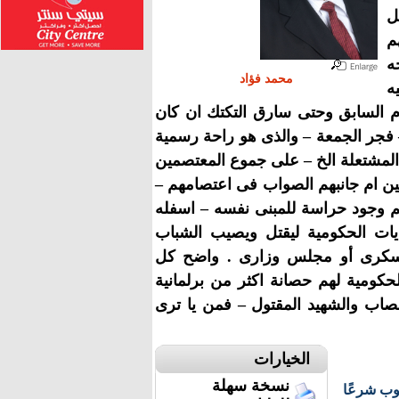
ل
م
ه
محمد فؤاد
ه
ظام السابق وحتى سارق التكتك ان كان
فجر الجمعة – والذى هو راحة رسمية
 المشتعلة الخ – على جموع المعتصمين
قين ام جانبهم الصواب فى اعتصامهم –
رغم وجود حراسة للمبنى نفسه – اسفله
يات الحكومية ليقتل ويصيب الشباب
عسكرى أو مجلس وزارى . واضح كل
حكومية لهم حصانة اكثر من برلمانية
مصاب والشهيد المقتول – فمن يا ترى
الخيارات
نسخة سهلة
وب شرعًا