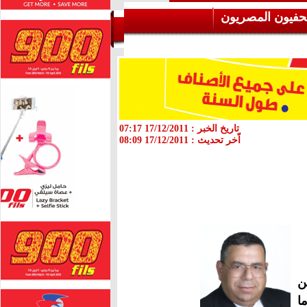
حفيون المصريون
تاريخ الخبر :
17/12/2011 07:17
اّخر تحديث :
17/12/2011 08:09
ن
ا