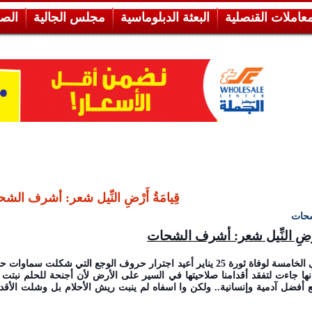
معاملات القنصلية
البعثة الدبلوماسية
مجلس الجالية
الص
قِيامَةُ أَرْضِ النِّيل شعر: أشرف الش
حات
 أَرْضِ النِّيل شعر: أشرف الشحات
في الذكرى الخامسة لوفاة ثورة 25 يناير أعيد اجترار حروف الوجع التي شكلت سماوات 
أنها جاءت لتفقد أقدامنا صلاحيتها في السير على الأرض لأن أجنحة للحلم نبتت ل
ع أفضل آدمية وإنسانية.. ولكن وا اسفاه لم ينبت ريش الأحلام بل وشلت الأقد