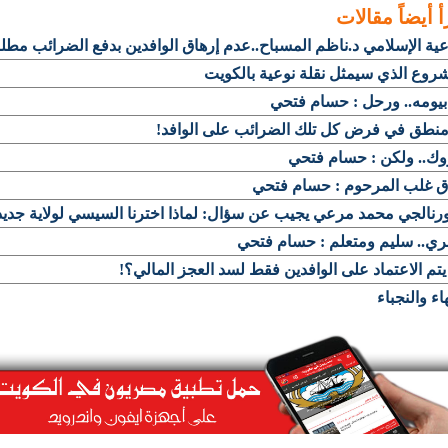
أ أيضاً
مقالات
عية الإسلامي د.ناظم المسباح..عدم إرهاق الوافدين بدفع الضرائب مطل
روع الذي سيمثل نقلة نوعية بالكويت
 بيومه.. ورحل : حسام فتحي
منطق في فرض كل تلك الضرائب على الوافد!
وك.. ولكن : حسام فتحي
اق غلب المرحوم : حسام فتحي
رنالجي محمد مرعي يجيب عن سؤال: لماذا اخترنا السيسي لولاية جدي
ي.. سليم ومتعلم : حسام فتحي
تم الاعتماد على الوافدين فقط لسد العجز المالي؟!
هاء والنجباء