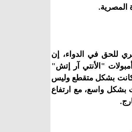
المصرية.
ري للحق في الدواء، إن
ولات "الأنتي آر إتش"
 كانت بشكل متقطع وليس
مت بشكل واسع، مع ارتفاع
رج.