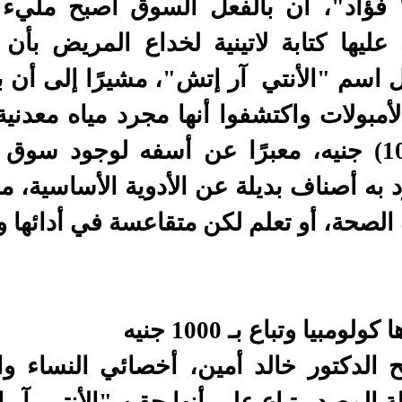
 فؤاد"، أن بالفعل السوق أصبح مليء 
عليها كتابة لاتينية لخداع المريض بأن 
 اسم "الأنتي آر إتش"، مشيرًا إلى أن بع
لأمبولات واكتشفوا أنها مجرد مياه معدني
بـ(1000) جنيه، معبرًا عن أسفه لوجود س
به أصناف بديلة عن الأدوية الأساسية، منوه
الصحة، أو تعلم لكن متقاعسة في أدائها و
ولومبيا وتباع بـ 1000 جنيه
 الدكتور خالد أمين، أخصائي النساء وال