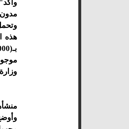
وأكد"
مدون 
وتحمل
هذه ا
موجود 
وزارة 
منشأها ك
وأوضح