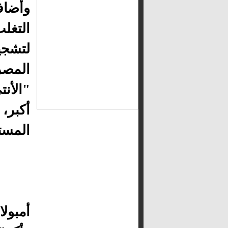
وأضاف
لتشجي
المصر
"الأن
أكبر،
المست
أمبول