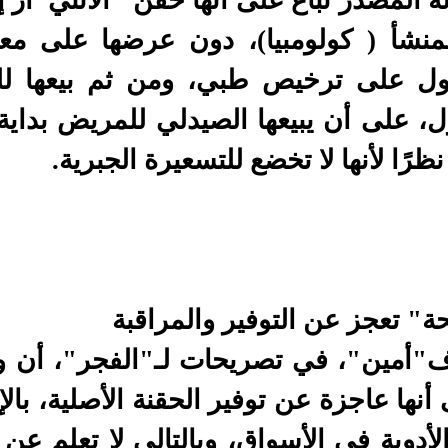
ة المصدر تباع على أنها حقن "الأنتي آر 
لمنشأ ( كولومبيا)، دون عرضها على م
نظرًا لأنها لا تخضع للتسعيرة الجبرية.
ة" تعجز عن التوفير والمراقبة
"أمين"، في تصريحات لـ"الفجر"، أن وزا
 أنها عاجزة عن توفير الحقنة الأصلية، با
أدوية في الأسواق، وبالتالي لا تعلم عن 