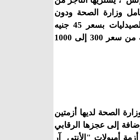
إتش"، يشتريها التاجر من
عامل وزارة الصحة ودون
الحصول على ترخيص طبي، ومن ثم بيعها للصيدليات بسعر 45 جنيه
للأمبول، على أن يبيعها الصيدلي للمريض بداية من سعر 300 إلى 1000
رة الصحة لديها أزمتين
لإضافة إلى عجزها الرقابي
أزمة أمبولات "الأنتي آر