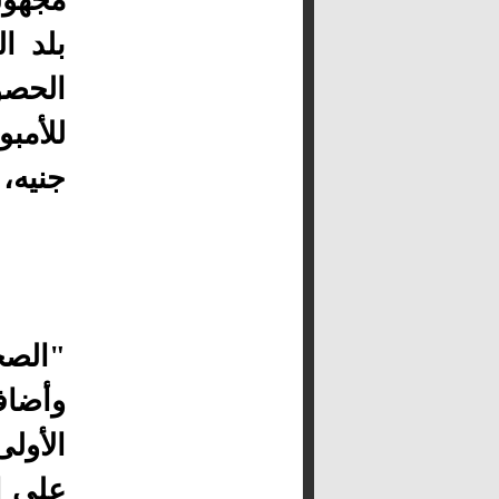
مجهول
بلد ا
جنيه، 
"الصح
وأضاف
الأولى
على ال