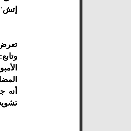
إتش".
تعرض 
وتابع
الأمب
المضاد
أنه ج
تشويه 