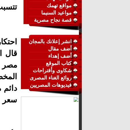
مواقع تهمك
تتسبب
مواعيد السنيما
قصة نجاح مصرية
احتكا
انشر إعلانك بالمجان
أضف مقال
قال ا
أضف إهداء
كتاب الموقع
مصر ت
شكاوى وأقتراحات
المخص
روائع الغناء المصرى
فيديوهات المصريين
دائم 
سعر ال