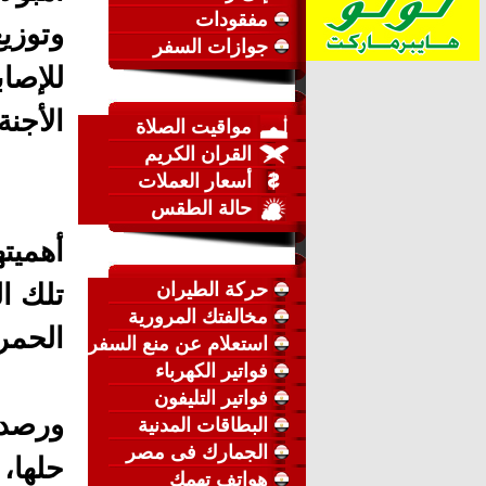
مفقودات
وتوزي
جوازات السفر
للإصا
الأجنة
مواقيت الصلاة
القران الكريم
أسعار العملات
حالة الطقس
أهميته
حركة الطيران
تلك ال
مخالفتك المرورية
الحمرا
استعلام عن منع السفر
فواتير الكهرباء
فواتير التليفون
ورصدت
البطاقات المدنية
الجمارك فى مصر
حلها،
هواتف تهمك