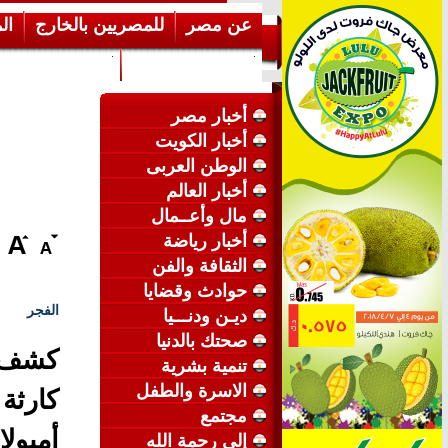
عن مصر
للمصريين بالخارج
ال
إرشـــادات عامة
عن الكويت
أخبار مصر
أخبار الكويت
الوطن العربى
أخبار العالم
مال وأعــمال
أخبار رياضة
الثقافة والفن
حوادث وقضايا
الفجر
ديـن ودنـــيا
صحتك بالدنيا
كشف أ
تنمية بشرية
الاسرة والطفل
كارثة
مجتمع
أمبول
إلى رحمة الله