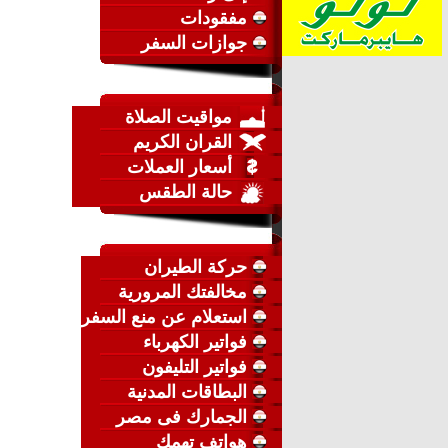
مفقودات
جوازات السفر
مواقيت الصلاة
القران الكريم
أسعار العملات
حالة الطقس
حركة الطيران
مخالفتك المرورية
استعلام عن منع السفر
فواتير الكهرباء
فواتير التليفون
البطاقات المدنية
الجمارك فى مصر
هواتف تهمك