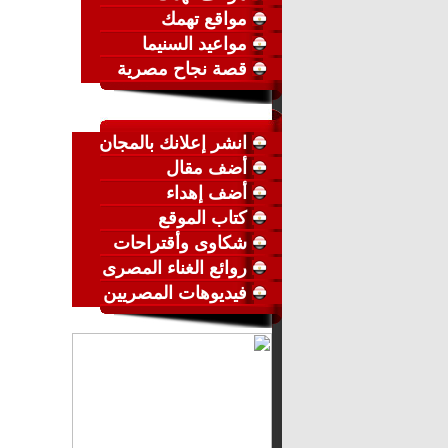
مواقع تهمك
مواعيد السنيما
قصة نجاح مصرية
انشر إعلانك بالمجان
أضف مقال
أضف إهداء
كتاب الموقع
شكاوى وأقتراحات
روائع الغناء المصرى
فيديوهات المصريين