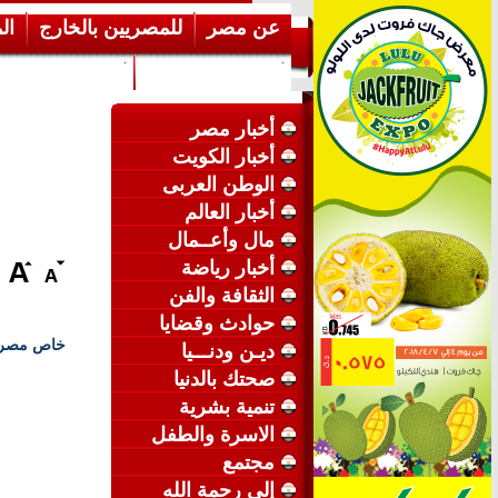
عن مصر
للمصريين بالخارج
ال
إرشـــادات عامة
عن الكويت
أخبار مصر
أخبار الكويت
الوطن العربى
أخبار العالم
مال وأعــمال
أخبار رياضة
الثقافة والفن
حوادث وقضايا
خاص مصري
ديـن ودنـــيا
صحتك بالدنيا
تنمية بشرية
الاسرة والطفل
مجتمع
إلى رحمة الله