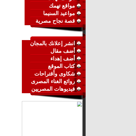
مواقع تهمك
مواعيد السنيما
قصة نجاح مصرية
انشر إعلانك بالمجان
أضف مقال
أضف إهداء
كتاب الموقع
شكاوى وأقتراحات
روائع الغناء المصرى
فيديوهات المصريين