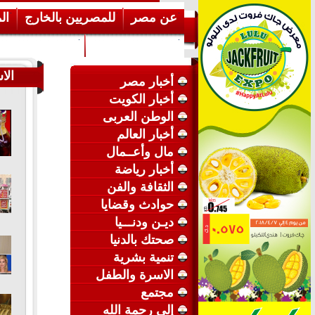
عن مصر
للمصريين بالخارج
ال
إرشـــادات عامة
عن الكويت
الا
أخبار مصر
أخبار الكويت
الوطن العربى
أخبار العالم
مال وأعــمال
أخبار رياضة
الثقافة والفن
حوادث وقضايا
ديـن ودنـــيا
صحتك بالدنيا
تنمية بشرية
الاسرة والطفل
مجتمع
إلى رحمة الله