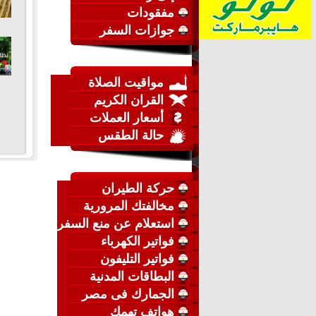
مفقودات
جوازات السفر
مواقيت الصلاة
القران الكريم
أسعار العملات
حالة الطقس
حركة الطيران
مخالفتك المرورية
استعلام عن منع السفر
فواتير الكهرباء
فواتير التليفون
البطاقات المدنية
الجمارك فى مصر
هواتف تهمك