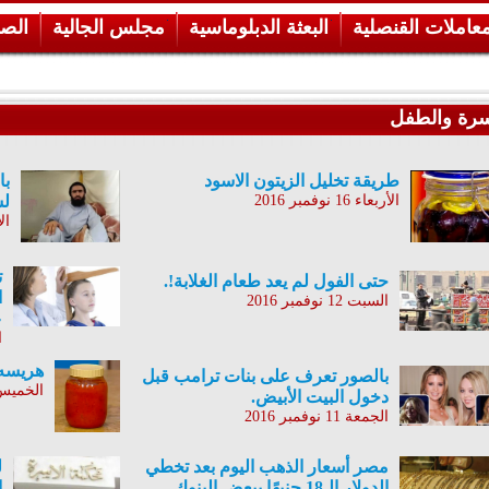
معاملات القنصلية
البعثة الدبلوماسية
مجلس الجالية
الص
سرة والطفل
طريقة تخليل الزيتون الاسود
با
الأربعاء 16 نوفمبر 2016
لس
الإثني
حتى الفول لم يعد طعام الغلابة!.
ا
السبت 12 نوفمبر 2016
ع
ا
هريسه
بالصور تعرف على بنات ترامب قبل
الخميس 10 نوفمبر 
دخول البيت الأبيض.
الجمعة 11 نوفمبر 2016
مصر أسعار الذهب اليوم بعد تخطي
ل
الدولار الـ18 جنيهًا ببعض البنوك
ا