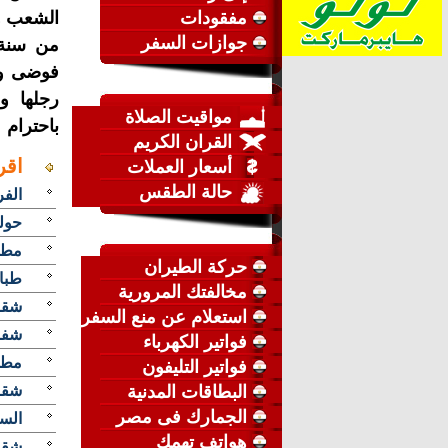
مفقودات
الشعب وا
جوازات السفر
رجلها و
مواقيت الصلاة
باحترام
القران الكريم
اقر
أسعار العملات
حالة الطقس
الفر
حول
مطل
حركة الطيران
طبا
مخالفتك المرورية
شقة
استعلام عن منع السفر
شفر ا
فواتير الكهرباء
مطلو
فواتير التليفون
البطاقات المدنية
شقة 
الجمارك فى مصر
السا
هواتف تهمك
شقه 