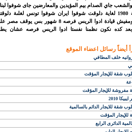
لشعب جاي الصدام بيم المؤيدين والمعارضين جاى شوفوا لبنا
من سنة 1980 لغاية دلوقت شوفوا ايران شوفوا تونس لغلىة دلوقت
فوضى ومفيش قيادة ادوا الريس فرصه 8 شهور بس يوقف مصر 
بعد كده نكون نظمنا نفستا ادوا الريس فرصه عشان يطل
أ أيضاً
رسائل اعضاء الموقع
وانيه خلف المطافي
ي
وب شقة للإيجار المؤقت
عة
 مفروشة للإيجار المؤقت
يبيكا 2010
ب شقة للايجار الدائم بالسالمية
للإيجار المؤقت
لمية الدائرى الرابع
للايجار الدايم