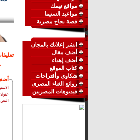
مواقع تهمك
مواعيد السنيما
قصة نجاح مصرية
انشر إعلانك بالمجان
أضف مقال
تعليقا
أضف إهداء
م
كتاب الموقع
شكاوى وأقتراحات
أضف
روائع الغناء المصرى
الاسم
فيديوهات المصريين
عنوان 
النص