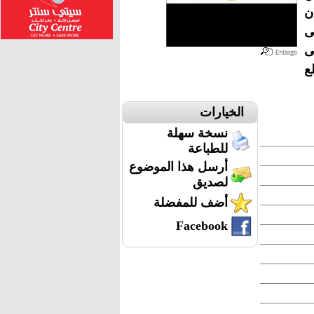
ن
ى
على
ع
الخيارات
نسخة سهلة
للطباعة
أرسل هذا الموضوع
لصديق
أضف للمفضلة
Facebook