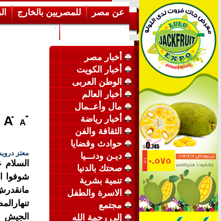
عن مصر
للمصريين بالخارج
ال
إرشـــادات عامة
عن الكويت
أخبار مصر
أخبار الكويت
الوطن العربى
أخبار العالم
مال وأعــمال
أخبار رياضة
الثقافة والفن
حوادث وقضايا
معتز دروي
ديـن ودنـــيا
السلام ع
صحتك بالدنيا
شوفوا ال
تنمية بشرية
مانقدرش 
الاسرة والطفل
تنهارال
مجتمع
الجيش و
إلى رحمة الله