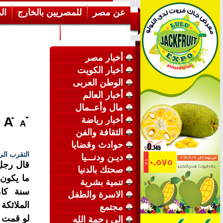
عن مصر
للمصريين بالخارج
ال
إرشـــادات عامة
عن الكويت
أخبار مصر
أخبار الكويت
الوطن العربى
أخبار العالم
مال وأعــمال
أخبار رياضة
الثقافة والفن
حوادث وقضايا
التقرب الى
ديـن ودنـــيا
قال رجل ذ
صحتك بالدنيا
ما يكون 
تنمية بشرية
سنة كاملة
الاسرة والطفل
الملائكة
مجتمع
لو قمت ب
إلى رحمة الله