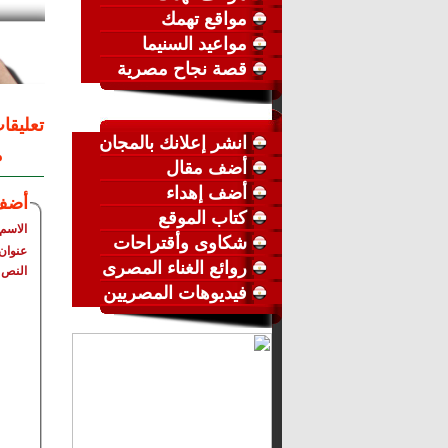
مواقع تهمك
مواعيد السنيما
قصة نجاح مصرية
تعليقا
انشر إعلانك بالمجان
م
أضف مقال
أضف إهداء
أضف
كتاب الموقع
الاسم
شكاوى وأقتراحات
عنوان 
روائع الغناء المصرى
النص
فيديوهات المصريين