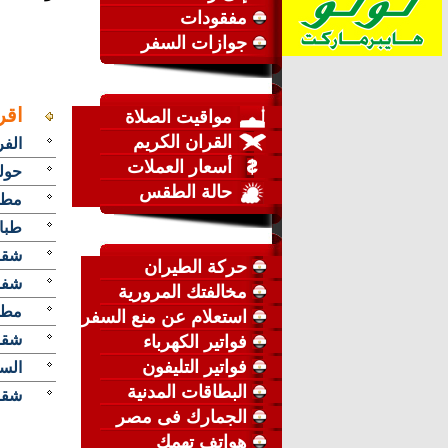
مفقودات
جوازات السفر
اقر
مواقيت الصلاة
القران الكريم
الفر
أسعار العملات
حول
حالة الطقس
مطل
طبا
شقة
حركة الطيران
شفر ا
مخالفتك المرورية
مطلو
استعلام عن منع السفر
شقة 
فواتير الكهرباء
فواتير التليفون
السا
البطاقات المدنية
شقه 
الجمارك فى مصر
هواتف تهمك