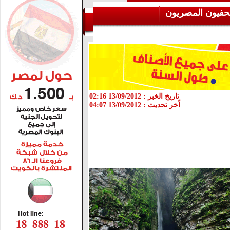
حفيون المصريون
تاريخ الخبر :
13/09/2012 02:16
اّخر تحديث :
13/09/2012 04:07