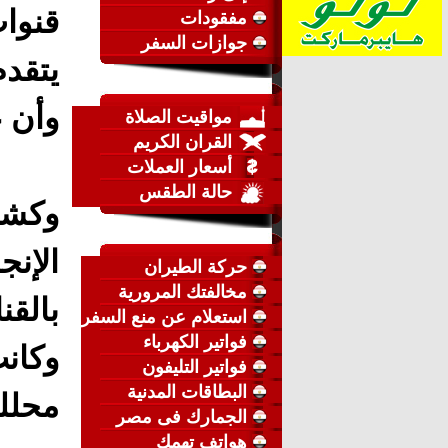
مفقودات
جوازات السفر
يتقدم
وأن ع
مواقيت الصلاة
القران الكريم
أسعار العملات
حالة الطقس
وكشف
الإنج
حركة الطيران
مخالفتك المرورية
بالقنا
استعلام عن منع السفر
فواتير الكهرباء
وكان
فواتير التليفون
البطاقات المدنية
محللي
الجمارك فى مصر
هواتف تهمك