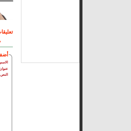
تعليقا
م
أضف
الاسم
عنوان 
النص