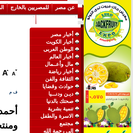
عن مصر
للمصريين بالخارج
ال
إرشـــادات عامة
عن الكويت
أخبار مصر
أخبار الكويت
الوطن العربى
أخبار العالم
مال وأعــمال
أخبار رياضة
الثقافة والفن
حوادث وقضايا
ف م
ديـن ودنـــيا
صحتك بالدنيا
تنمية بشرية
أحمد
الاسرة والطفل
ومنت
مجتمع
إلى رحمة الله