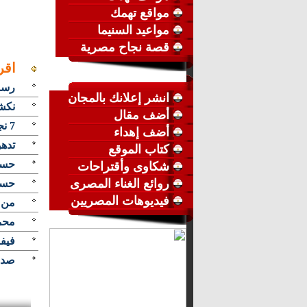
مواقع تهمك
مواعيد السنيما
قصة نجاح مصرية
اقر
رسمي
انشر إعلانك بالمجان
نكش
أضف مقال
7 نجوم كرة ضحايا رامز تحت الثلج فى رمضان المقبل.. تعرف عليهم
أضف إهداء
تدهور 
كتاب الموقع
حسن 
شكاوى وأقتراحات
روائع الغناء المصرى
حسن
فيديوهات المصريين
من 
محمد
فيفا
صدم