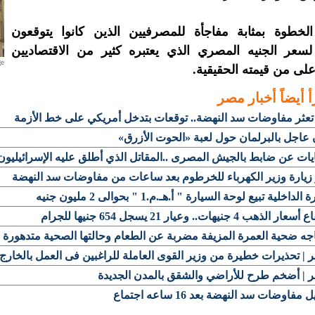
لخطوة بمثابة مفاجأة للمصرفيين الذين كانوا يتوقعون
 لسعر الجنيه المصري الذي يعتبره كثير من الاقتصاديين
أعلى من قيمته الحقيقية.
أ أيضاً
أخبار مصر
تعثر مفاوضات سد النهضة.. توقعات بتدخل أمريكي على خط الأزمة
 عاجل بالبرلمان حول لعبة «الحوت الأزرق»
ات عن ضابط بالجيش المصرى ..المقاتل الذي أطلق عليه الإسرائيليون
زيارة وزير الكهرباء للخرطوم بعد ساعات من مفاوضات سد النهضة
الداخلية تبيع لوحة السيارة " أ.هـ.م.1 " بحوالى 2 مليون جنيه
ر الذهب 4 جنيهات.. وعيار 21 يسجل 654 جنيها للجرام
جه ضحية العمرة المزيفة مضربة عن الطعام وحالتها الصحية متدهورة
| تحذيرات خطيرة من وزير القوى العاملة للراغبين فى العمل بالخارج
 | أضخم طرح للأراضي والشقق بالمدن الجديدة
 مفاوضات سد النهضة بعد 16 ساعه اجتماع