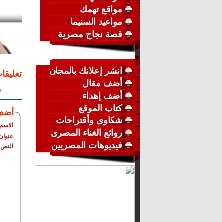
مواقع تهمك
مواعيد السنيما
قصة نجاح مصرية
انشر إعلانك بالمجان
تعليقا
أضف مقال
م
أضف إهداء
كتاب الموقع
أضف
شكاوى وأقتراحات
الاسم
روائع الغناء المصرى
عنوان 
فيديوهات المصريين
النص