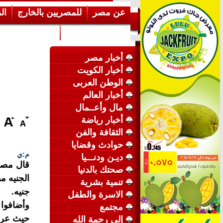
عن مصر
للمصريين بالخارج
ال
إرشـــادات عامة
عن الكويت
أخبار مصر
أخبار الكويت
الوطن العربى
أخبار العالم
مال وأعــمال
أخبار رياضة
الثقافة والفن
حوادث وقضايا
م:ي
ديـن ودنـــيا
قال مصرف
صحتك بالدنيا
تنمية بشرية
جنيه.
الاسرة والطفل
وأضافوا 
مجتمع
حيث عرض 
إلى رحمة الله