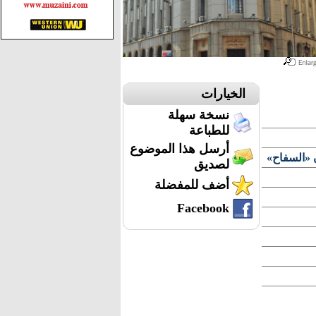
الخيارات
نسخة سهلة
للطباعة
أرسل هذا الموضوع
 «السفاح»
لصديق
أضف للمفضلة
Facebook