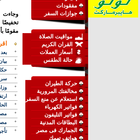
مفقودات
جوازات السفر
وجاءت ا
تخفيضًا
مقومًا ب
مواقيت الصلاة
اقر
القران الكريم
أسعار العملات
بعد 
حالة الطقس
بيان
حكاي
سر 
حركة الطيران
وزارة 
مخالفتك المرورية
ارتفاع أسعا
استعلام عن منع السفر
الحا
فواتير الكهرباء
مصر 
فواتير التليفون
البطاقات المدنية
مصر
الجمارك فى مصر
تأجيل
هواتف تهمك