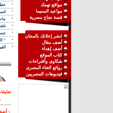
مواقع تهمك
حفل 
مواعيد السنيما
اتسل
قصة نجاح مصرية
مات
ناشط
جمع
انشر إعلانك بالمجان
" ال
أضف مقال
الفي
أضف إهداء
كتاب الموقع
شكاوى وأقتراحات
روائع الغناء المصرى
فيديوهات المصريين
تعليقا
م
أضف