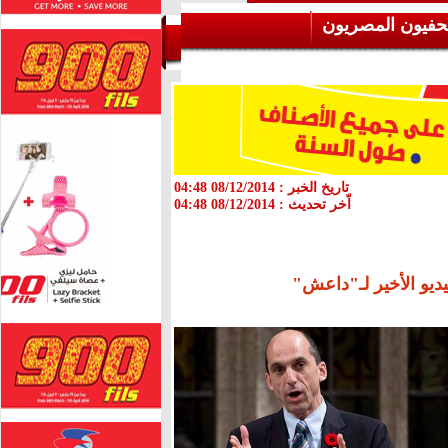
حفيون المصريون
تاريخ الخبر :
08/12/2014 04:48
اّخر تحديث :
08/12/2014 04:48
ديو الأخير لـ"داعش"