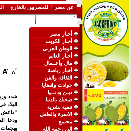
عن مصر
للمصريين بالخارج
ال
إرشـــادات عامة
عن الكويت
أخبار مصر
أخبار الكويت
الوطن العربى
أخبار العالم
مال وأعــمال
أخبار رياضة
الثقافة والفن
حوادث وقضايا
ديـن ودنـــيا
شدد وزير
صحتك بالدنيا
البلاد ف
تنمية بشرية
"داعش"،
الاسرة والطفل
ودعا ال
مجتمع
بهجمات "
إلى رحمة الله