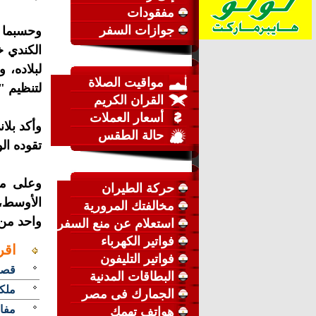
مفقودات
جوازات السفر
وحسبما ن
الكندي خ
لبلاده، 
مواقيت الصلاة
لتنظيم "
القران الكريم
أسعار العملات
وأكد بلا
حالة الطقس
تقوده ال
وعلى ما
حركة الطيران
الأوسط، 
مخالفتك المرورية
واحد من 
استعلام عن منع السفر
فواتير الكهرباء
اقر
فواتير التليفون
قصة
البطاقات المدنية
ملكة
الجمارك فى مصر
مفاج
هواتف تهمك