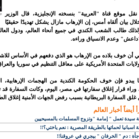
قل موقع قناة "العربية" بنسخته الإنجليزية، قال الوزير
لال بيان ألقاه أمس، إن الإرهاب مازال يشكل تهديدًا حقيقيًا
ولذلك طالب الشعب الكندي في جميع أنحاء العالم، ودول العا
داعش" وعدم الانسياق وراءه.
ني أن خوف بلاده من الإرهاب هو الذي دفعهم في الأساس للاش
ولايات المتحدة الأمريكية على معاقل التنظيم في سوريا والعرا
 يبدو فإن خوف الحكومة الكندية من الهجمات الإرهابية، 
وراء قرار إغلاق سفارتها في مصر، اليوم، وكانت السفارة قد ت
غلق السفارة البريطانية بسبب رفض الجهات الأمنية إغلاق الط
أ أيضاً
أخبار العالم
 سيدة تعمل " إمامة "وتزوج المسلمات بالمسيحيين
 اسبانيا لحماتها بالطريقة المصرية : نعم ياختي؟!!
أة : دم " الخرفان " بيجري في عروقنا!!