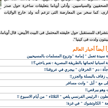
لصحفيين والسياسيين. وأدلى أوباما بتعليقات ساخرة حول صدر
عارى، كما سخر من المعارضة التى تزعم أنه ولد خارج الولايات
شراف للمستقبل حول خليفته المحتمل فى البيت الأبيض، قال أوباما، 
ينتون ولدت فى كينيا".
أ أيضاً
أخبار العالم
 سيدة تعمل " إمامة "وتزوج المسلمات بالمسيحيين
 اسبانيا لحماتها بالطريقة المصرية : نعم ياختي؟!!
أة : دم " الخرفان " بيجري في عروقنا!!
زفاف بالبسلة والجزر!!
ى مع " أبل " وانت مسافر
 وهو بيرقص!!
ون : الرئيس الفرنسي يلغي " الثلاثاء " من أيام الاسبوع !!
ة " الكاوتشوك " في غزة!