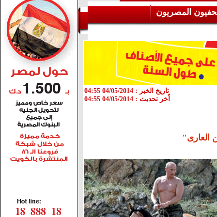
حفيون المصريون
تاريخ الخبر :
04/05/2014 04:55
اّخر تحديث :
04/05/2014 04:55
 العارى"