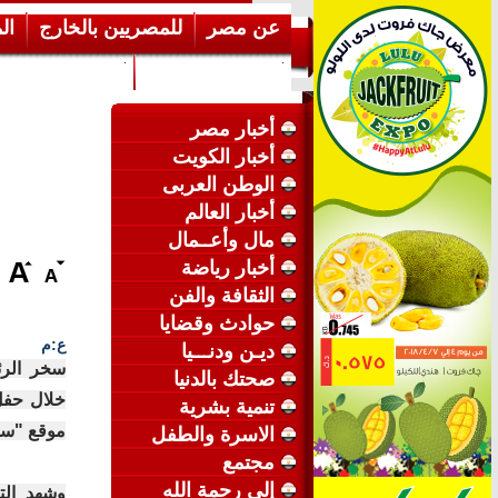
عن مصر
للمصريين بالخارج
ال
إرشـــادات عامة
عن الكويت
أخبار مصر
أخبار الكويت
الوطن العربى
أخبار العالم
مال وأعــمال
أخبار رياضة
الثقافة والفن
حوادث وقضايا
ع:م
ديـن ودنـــيا
سخر الرئي
صحتك بالدنيا
خلال حفل
تنمية بشرية
موقع "سكا
الاسرة والطفل
مجتمع
إلى رحمة الله
وشهد الت