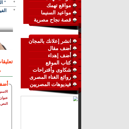
" ال
مواقع تهمك
الفي
مواعيد السنيما
قصة نجاح مصرية
انشر إعلانك بالمجان
أضف مقال
أضف إهداء
تعليقا
كتاب الموقع
شكاوى وأقتراحات
م
روائع الغناء المصرى
أضف
فيديوهات المصريين
الاسم
عنوان 
النص