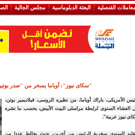
معاملات القنصلية
البعثة الدبلوماسية
مجلس الجالية
الص
"سكاى نيوز": أوباما يسخر من "صدر بوتين
س الأمريكى، باراك أوباما، من نظيره الروسى، فيلاديمير بوتن،
 العشاء السنوى لرابطة مراسلى البيت الأبيض، بحسب ما نشره
ى نيوز عربية".
قليد السنوى سخرية الرئيس من آخرين، حيث يخالط عددا من