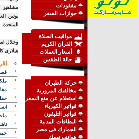
مفقودات
مشاهير ا
جوازات السفر
بوتين ال
المتحدة.
مواقيت الصلاة
وخلال است
القران الكريم
هيلارى كل
أسعار العملات
حالة الطقس
اقر
قصة
ملكة
حركة الطيران
مفاج
مخالفتك المرورية
استعلام عن منع السفر
حفل 
فواتير الكهرباء
اتسل
فواتير التليفون
مات
البطاقات المدنية
ناشط
الجمارك فى مصر
جمع
هواتف تهمك