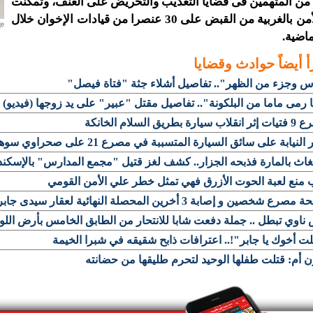
ة من المتهمين فى قضايا التعذيب والتحريض على العنف، وتمكنت
أجهزة الأمن بالغربية من القبض على 30 عنصرا من قيادات الإخوان خلال
ماضية.
أ أيضاً
حوادث وقضايا
س وجزء من الظهر".. تفاصيل أشلاء جثة "فتاة فيصل"
ا رمى ماما من البلكونة".. تفاصيل مقتل "عبير" على يد زوجها (فيديو)
سيارة بطريق السلام الخانكة
النيابة على سائق السيارة المتسببة في مصرع 21 على صحراوي سوهاج
اث بالمارة فذبحه الجزار.. كشف لغز قتيل "مجمع المدارس" بالإسكند
منع لعبة الحوت الأزرق فهي تمثل خطر علي الأمن القومي
رع شخصين و إصابة 3 أخرين المحصلة النهائية لعقار سيدى جابر
اوي تبطل .. جملة دفعت شابا للانتحار من الطابق الخامس بأرض اللوا
ت أخوك يا جابر"!.. اعترافات ذابح شقيقه في شبرا الخيمة
 أم: قتلت طفلها الوحيد لتحرم طليقها من حضانته