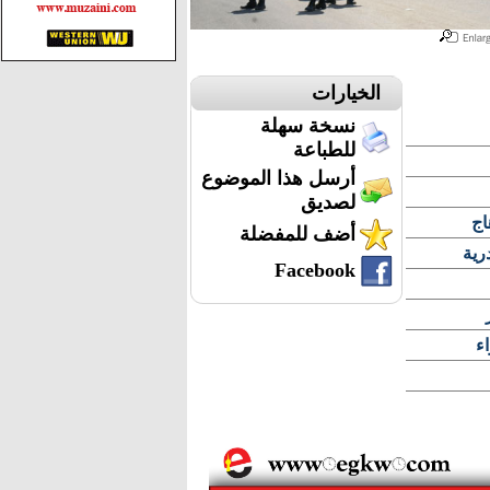
الخيارات
نسخة سهلة
للطباعة
أرسل هذا الموضوع
لصديق
أضف للمفضلة
رية
Facebook
ء