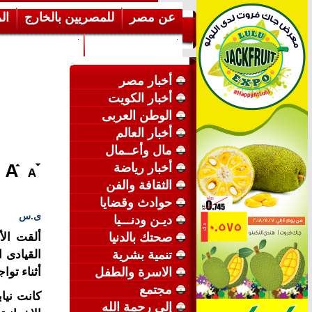
عن مصر
للمصريين بالخارج
ال
إرشـــادات عامة
عن الكويت
أخبار مصر
أخبار الكويت
الوطن العربى
أخبار العالم
مال وأعــمال
أخبار رياضة
الثقافة والفن
حوادث وقضايا
ى.س
ديـن ودنـــيا
صحتك بالدنيا
ألقت الأ
تنمية بشرية
القيادى 
الاسرة والطفل
أثناء توا
مجتمع
كانت نيا
إلى رحمة الله