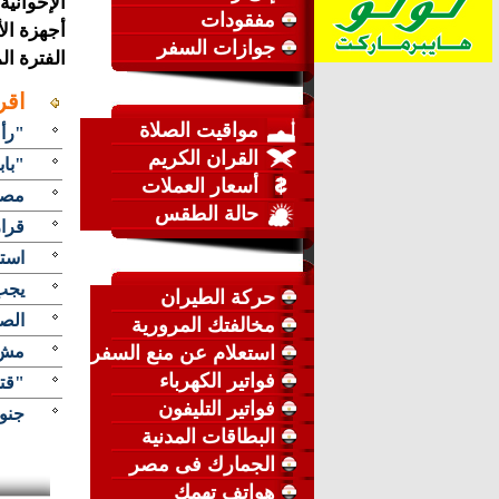
الإخواني
مفقودات
جوازات السفر
الفترة ال
اقر
مواقيت الصلاة
"رأ
القران الكريم
"باب
أسعار العملات
مصرع 9 فتيات إثر انقلاب 
حالة الطقس
قرار 
استغ
يجب 
حركة الطيران
الصحة مص
مخالفتك المرورية
استعلام عن منع السفر
مش ن
فواتير الكهرباء
"قتل
فواتير التليفون
جنون
البطاقات المدنية
الجمارك فى مصر
هواتف تهمك