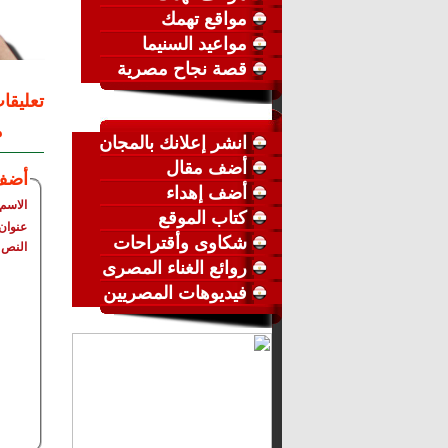
مواقع تهمك
مواعيد السنيما
قصة نجاح مصرية
تعليقا
م
انشر إعلانك بالمجان
أضف مقال
أضف
أضف إهداء
الاسم
كتاب الموقع
عنوان 
شكاوى وأقتراحات
النص
روائع الغناء المصرى
فيديوهات المصريين