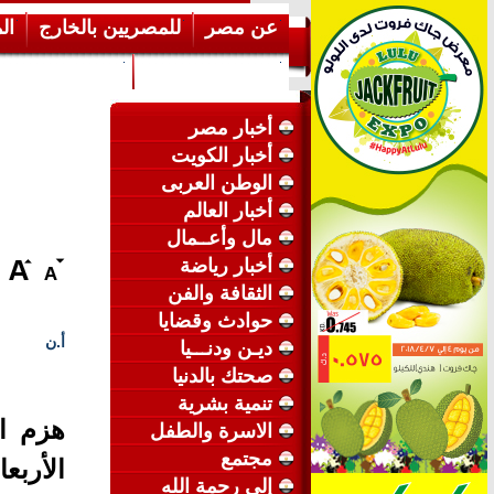
عن مصر
للمصريين بالخارج
ال
إرشـــادات عامة
عن الكويت
أخبار مصر
أخبار الكويت
الوطن العربى
أخبار العالم
مال وأعــمال
أخبار رياضة
الثقافة والفن
حوادث وقضايا
أ.ن
ديـن ودنـــيا
صحتك بالدنيا
تنمية بشرية
هزم ا
الاسرة والطفل
مجتمع
الأربع
إلى رحمة الله