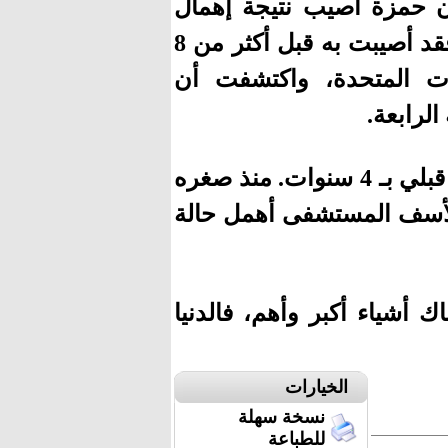
 حمزة أصيب نتيجة إهمال
طبي وهو صغير، وحاربه لمدة أربع سنوات، أما هي فقد أصيبت به قبل أكثر من 8
ات المتحدة، واكتشفت أن
لرابعة.
وقالت: “حمزة”، كان كل شيء بالنسبة لي هو حارب قبلي بـ 4 سنوات. منذ صغره
للأسف المستشفى أهمل حالة
 أشياء أكبر وأهم، فالدنيا
الخيارات
نسخة سهلة
للطباعة