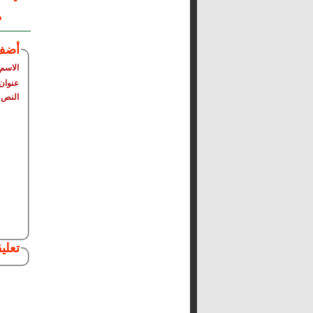
م
أضف
الاسم
عنوان 
النص
تعلي