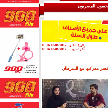
حفيون المصريون
تاريخ الخبر :
03/06/2017 05:06
اّخر تحديث :
03/06/2017 05:06
تخسر معركتها مع السرطان