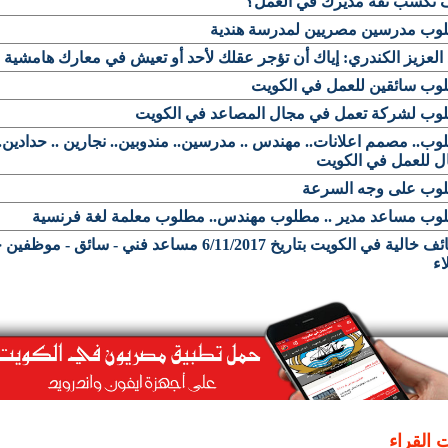
 تكسب ثقة مديرك في العمل؟
وب مدرسين مصريين لمدرسة هندية
العزيز الكندري: إياك أن تؤجر عقلك لأحد أو تعيش في معارك هامشية
وب سائقين للعمل في الكويت
وب لشركة تعمل في مجال المصاعد في الكويت
ب.. مصمم اعلانات.. مهندس .. مدرسين.. مندوبين.. نجارين .. حدادين.. 
ل للعمل في الكويت
وب على وجه السرعة
وب مساعد مدير .. مطلوب مهندس.. مطلوب معلمة لغة فرنسية
وظائف خالية في الكويت بتاريخ 6/11/2017 مساعد فني - سائق - مو
اء
ت القراء