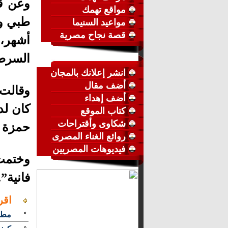
وعن ق
مواقع تهمك
مواعيد السنيما
قصة نجاح مصرية
أشهر،
السرطا
انشر إعلانك بالمجان
أضف مقال
أضف إهداء
كان لد
كتاب الموقع
شكاوى وأقتراحات
حمزة و
روائع الغناء المصرى
فيديوهات المصريين
وختمت 
فانية”.
اقر
مطل