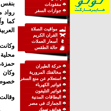
بنفس ا
مفقودات
جوازات السفر
رواد م
كما وآ
مواقيت الصلاة
العربية
القران الكريم
أسعار العملات
وكانت
حالة الطقس
محلية
حمزة،
حركة الطيران
وكان 
مخالفتك المرورية
استعلام عن منع السفر
خصوصاً
فواتير الكهرباء
فواتير التليفون
وقالت 
البطاقات المدنية
الجمارك فى مصر
هواتف تهمك