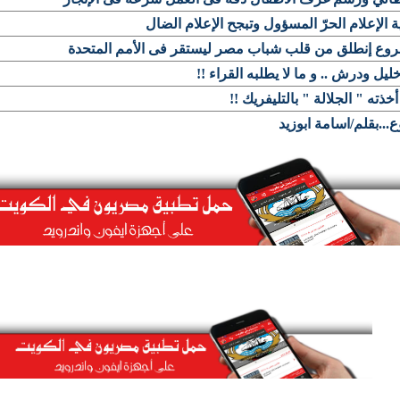
 الإعلام الحرّ المسؤول وتبجح الإعلام الضال
وع إنطلق من قلب شباب مصر ليستقر فى الأمم المتحدة
خليل ودرش .. و ما لا يطلبه القراء !!
 أخذته " الجلالة " بالتليفريك !!
...بقلم/اسامة ابوزيد