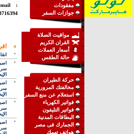
-mail :
مفقودات
جوازات السفر
3716394
مواقيت الصلاة
القران الكريم
اقرأ
أسعار العملات
انقا
حالة الطقس
سرعه
الإ
حركة الطيران
مخالفتك المرورية
سرعه
الإ
استعلام عن منع السفر
فواتير الكهرباء
سرعه
فواتير التليفون
الإ
البطاقات المدنية
الجمارك فى مصر
سرعه
هواتف تهمك
الإ