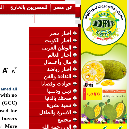
عن مصر
للمصريين بالخارج
ال
إرشـــادات عامة
عن الكويت
أخبار مصر
أخبار الكويت
الوطن العربى
أخبار العالم
مال وأعــمال
أخبار رياضة
الثقافة والفن
حوادث وقضايا
amed ali
ديـن ودنـــيا
 with no
صحتك بالدنيا
s (GCC)
تنمية بشرية
used for
الاسرة والطفل
 buyers
مجتمع
or More
إلى رحمة الله