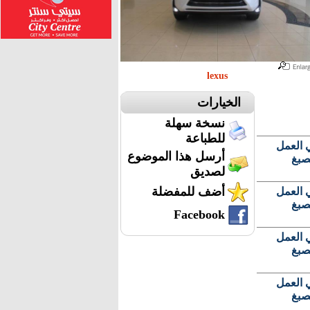
lexus
الخيارات
نسخة سهلة
للطباعة
قه في العمل
أرسل هذا الموضوع
صبغ
لصديق
أضف للمفضلة
قه في العمل
صبغ
Facebook
قه في العمل
صبغ
قه في العمل
صبغ