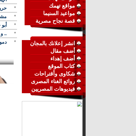
مواقع تهمك
حرية
مواعيد السنيما
مشر
قصة نجاح مصرية
أبو 
.. و
دموع
انشر إعلانك بالمجان
أضف مقال
أضف إهداء
كتاب الموقع
شكاوى وأقتراحات
روائع الغناء المصرى
فيديوهات المصريين