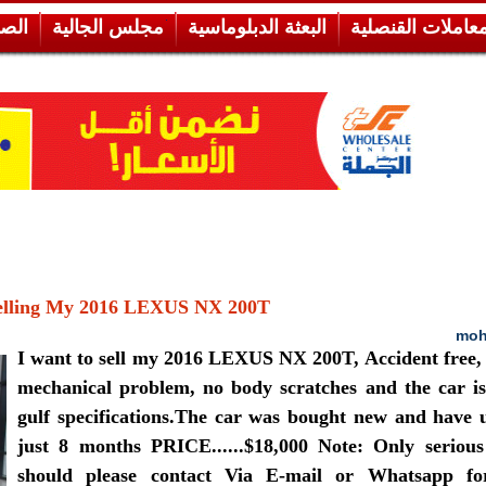
معاملات القنصلية
البعثة الدبلوماسية
مجلس الجالية
الص
elling My 2016 LEXUS NX 200T
moh
I want to sell my 2016 LEXUS NX 200T, Accident free,
mechanical problem, no body scratches and the car i
gulf specifications.The car was bought new and have 
just 8 months PRICE......$18,000 Note: Only serious
should please contact Via E-mail or Whatsapp f