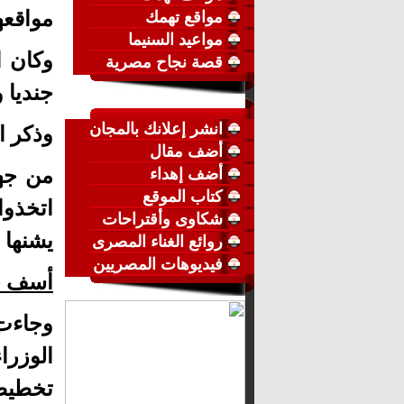
مواقعها
مواقع تهمك
مواعيد السنيما
قصة نجاح مصرية
جنديا 
انشر إعلانك بالمجان
وذكر ا
أضف مقال
من جهة
أضف إهداء
كتاب الموقع
اتخذوا
شكاوى وأقتراحات
يشنها 
روائع الغناء المصرى
فيديوهات المصريين
أسف ح
وجاءت 
الوزر
تخطيط 