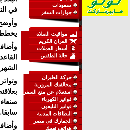
مفقودات
في الت
جوازات السفر
وأوضح
يخططون
مواقيت الصلاة
القران الكريم
وأضاف
أسعار العملات
حالة الطقس
القاعد
الشهري
حركة الطيران
وتواتر
مخالفتك المرورية
بعلاقت
استعلام عن منع السفر
فواتير الكهرباء
صنعاء 
فواتير التليفون
سابقا.
البطاقات المدنية
الجمارك فى مصر
وأضاف 
هواتف تهمك