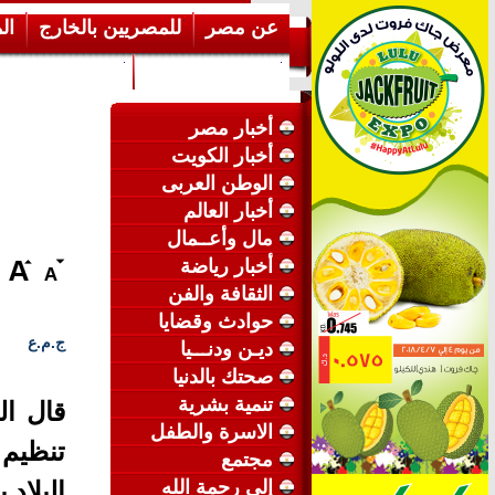
عن مصر
للمصريين بالخارج
ال
إرشـــادات عامة
عن الكويت
أخبار مصر
أخبار الكويت
الوطن العربى
أخبار العالم
مال وأعــمال
أخبار رياضة
الثقافة والفن
حوادث وقضايا
ج.م.ع
ديـن ودنـــيا
صحتك بالدنيا
تنمية بشرية
قال ال
الاسرة والطفل
تنظيم
مجتمع
إلى رحمة الله
البلاد