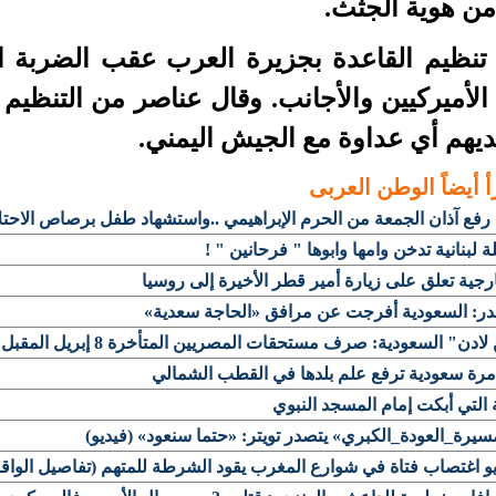
 من هوية الجثث.
تنظيم القاعدة بجزيرة العرب عقب الضربة الع
الأميركيين والأجانب. وقال عناصر من التنظيم
يهم أي عداوة مع الجيش اليمني.
أ أيضاً
الوطن العربى
رفع آذان الجمعة من الحرم الإبراهيمي ..واستشهاد طفل برصاص الاحت
 لبنانية تدخن وامها وابوها " فرحانين " !
رجية تعلق على زيارة أمير قطر الأخيرة إلى روسيا
ر: السعودية أفرجت عن مرافق «الحاجة سعدية»
لادن" السعودية: صرف مستحقات المصريين المتأخرة 8 إبريل المقبل
مرة سعودية ترفع علم بلدها في القطب الشمالي
ة التي أبكت إمام المسجد النبوي
يرة_العودة_الكبري» يتصدر تويتر: «حتما سنعود» (فيديو)
و اغتصاب فتاة في شوارع المغرب يقود الشرطة للمتهم (تفاصيل الواقع