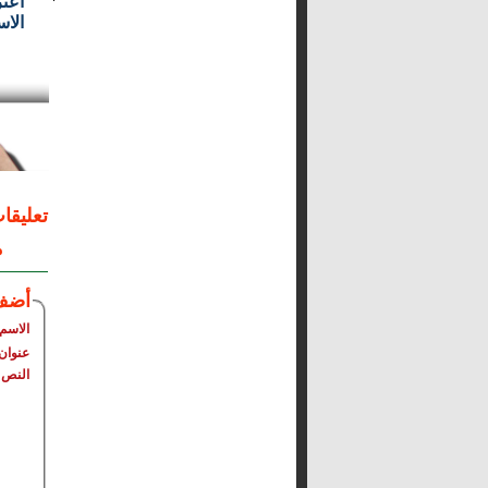
الاس
تعليقا
م
أضف
الاسم
عنوان 
النص