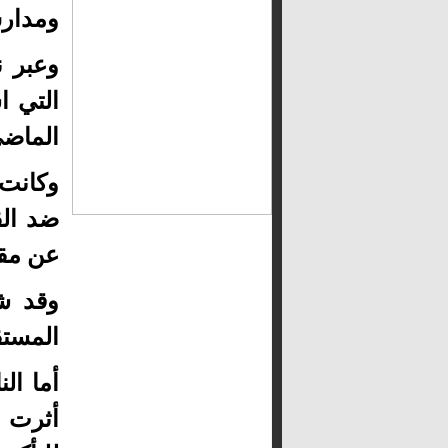
ومدارس
وعبر ن
التي ا
الماضي
وكانت 
ضد الق
عن مقتل 34 عنصرا واعتقال 17 من عناصر التنظيم,
وقد ش
المستقل عبد
أما ال
أثرت ع