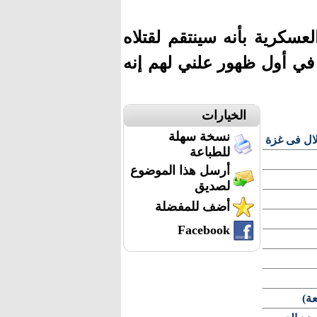
سكرية بأنه سينتقم لقتلاه
 في أول ظهور علني لهم إنه
الخيارات
نسخة سهلة
لال فى غزة
للطباعة
أرسل هذا الموضوع
لصديق
أضف للمفضلة
Facebook
ة)