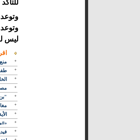
للتأكد
وتوعد 
وتوعد 
ليس لد
اقر
منع 
طفلة
الخا
مصد
"بن 
مغا
الأي
«#مس
فيدي