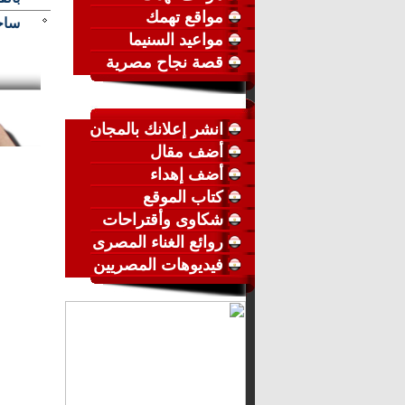
مواقع تهمك
ساخ
مواعيد السنيما
قصة نجاح مصرية
انشر إعلانك بالمجان
أضف مقال
أضف إهداء
كتاب الموقع
شكاوى وأقتراحات
روائع الغناء المصرى
فيديوهات المصريين