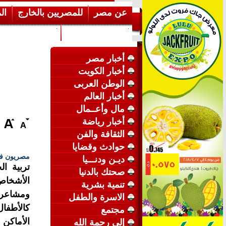
عن مصر
للمصريين بالخارج
ال
إرشـــادات عامة
عن الكويت
أخبار مصر
أخبار الكويت
الوطن العربى
أخبار العالم
مال وأعــمال
أخبار رياضة
الثقافة والفن
حوادث وقضايا
مصريون في
ديـن ودنـــيا
تربية ال
صحتك بالدنيا
الأشخاص
تنمية بشرية
ومشاعر 
الاسرة والطفل
كالأطفا
مجتمع
الأماكن 
إلى رحمة الله