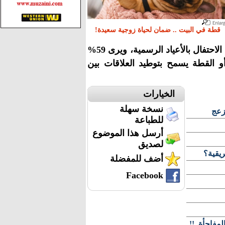
قطة في البيت .. ضمان لحياة زوجية سعيدة!
السيدات المتزوجات يفضلن اصطحاب حيواناتهن المنزلية مع الزوج فى الاحتفال بالأعياد الرسمية، ويرى 59%
و القطة يسمح بتوطيد العلاقات بين
الخيارات
نسخة سهلة
زعج
للطباعة
أرسل هذا الموضوع
لصديق
ريقية؟
أضف للمفضلة
Facebook
مفاجأة..!!