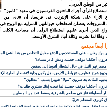
بر من الوطن العربى.
تطلاع للرأى أجراه الباحثون الفرنسيون فى معهد "فاميز"
لاستطلاع الآراء على شبكة الإنترنت فى فرنسا، أن 30% من
واج الذين أجرى عليهم استطلاع الرأى، أن مصاحبة الكلب أ
 وفقًا لما نشرته وكالة أنباء الشرق الأوسط.
أ أيضاً
مجتمع
بوك يعلن .. على المستخدمين الدفع مقابل التخلص من هذا الشئ الم
رون: أحكيلنا موقف حصلك ومش قادر تنساه؟
مصير نهر النيل في حال انشطار أثيوبيا إلى نصفين
يديو| شرخ عظيم يفتح باطن الأرض.. هل يكون بداية لانشطار القارة الإف
يديو.. المئات يحاصرون "مولا" شهيرا بسبب "بنطلون"
رون: أحكيلنا موقف حصلك لما تبعت إبنك يشتري طلبات؟
جار أسطوانة غاز في مطعم بالشرقية يسقط عدد من المصابين
ق كوبرى المقطم جزئيًا
يديو | طفل صغير ابتلع ولاعة وعند إجراء عملية جراحية لإخراجها كانت ال