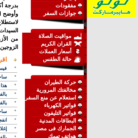
مفقودات
بدرجة أك
جوازات السفر
وأوضح اس
مواقيت الصلاة
من الأز
القران الكريم
الزوجين،
أسعار العملات
حالة الطقس
اقر
فيس 
ساخ
حركة الطيران
هذا 
مخالفتك المرورية
بالف
استعلام عن منع السفر
بالف
فواتير الكهرباء
ساخ
فواتير التليفون
انف
البطاقات المدنية
الجمارك فى مصر
إغلا
هواتف تهمك
بالف