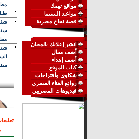
مطل
مواقع تهمك
مواعيد السنيما
طبا
قصة نجاح مصرية
شقة
شفر ا
مطلو
انشر إعلانك بالمجان
شقة 
أضف مقال
السا
أضف إهداء
شقه 
كتاب الموقع
شكاوى وأقتراحات
روائع الغناء المصرى
فيديوهات المصريين
تعليقا
م