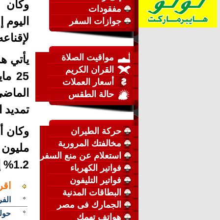
وكان و
مفقودات
اليوم إ
جوازات السفر
لإقناعه بت
مواقيت الصلاة
يأتي ه
القران الكريم
25 م
أسعار العملات
حالة الطقس
تمديد 
حركة الطيران
مخالفتك المرورية
مليون ب
استعلام عن منع السفر
1.2% إلى 54.25 دولار للبرميل.
فواتير الكهرباء
فواتير التليفون
اقر
البطاقات المدنية
الفر
الجمارك فى مصر
حول
هواتف تهمك