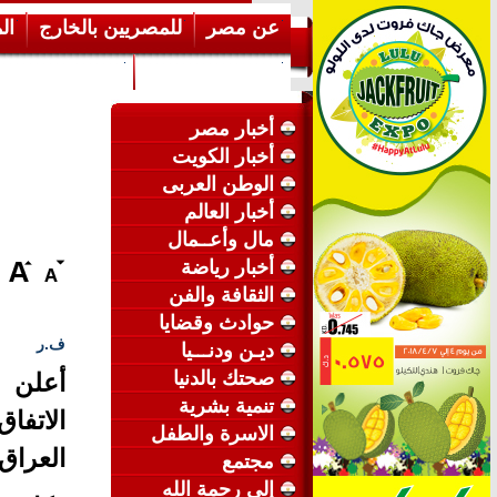
عن مصر
للمصريين بالخارج
ال
إرشـــادات عامة
عن الكويت
أخبار مصر
أخبار الكويت
الوطن العربى
أخبار العالم
مال وأعــمال
أخبار رياضة
الثقافة والفن
حوادث وقضايا
ف.ر
ديـن ودنـــيا
صحتك بالدنيا
أعلن و
تنمية بشرية
الاسرة والطفل
العراق
مجتمع
إلى رحمة الله