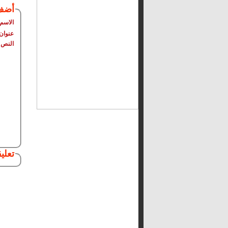
أضف
الاسم
عنوان 
النص
تعلي