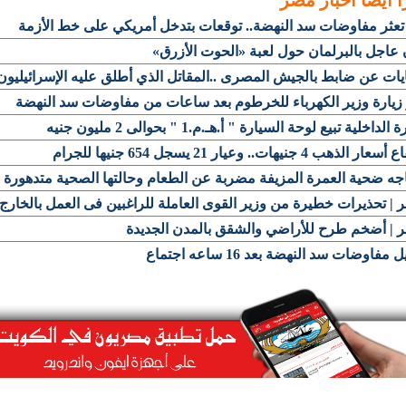
أ أيضاً
أخبار مصر
تعثر مفاوضات سد النهضة.. توقعات بتدخل أمريكي على خط الأزمة
 عاجل بالبرلمان حول لعبة «الحوت الأزرق»
ات عن ضابط بالجيش المصرى ..المقاتل الذي أطلق عليه الإسرائيليون
زيارة وزير الكهرباء للخرطوم بعد ساعات من مفاوضات سد النهضة
الداخلية تبيع لوحة السيارة " أ.هـ.م.1 " بحوالى 2 مليون جنيه
ر الذهب 4 جنيهات.. وعيار 21 يسجل 654 جنيها للجرام
جه ضحية العمرة المزيفة مضربة عن الطعام وحالتها الصحية متدهورة
| تحذيرات خطيرة من وزير القوى العاملة للراغبين فى العمل بالخارج
 | أضخم طرح للأراضي والشقق بالمدن الجديدة
 مفاوضات سد النهضة بعد 16 ساعه اجتماع