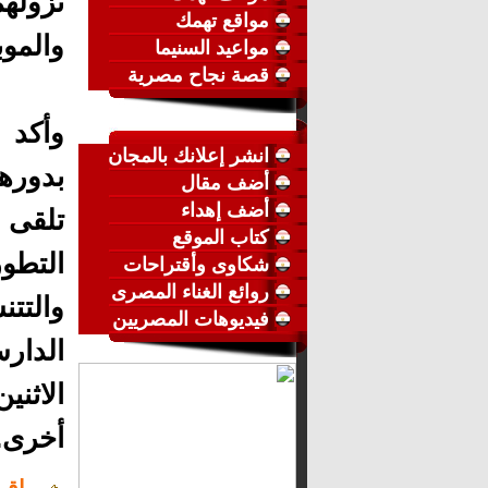
نزوله
مواقع تهمك
والموب
مواعيد السنيما
قصة نجاح مصرية
وأكد 
انشر إعلانك بالمجان
بدورها
أضف مقال
أضف إهداء
تلقى 
كتاب الموقع
التطو
شكاوى وأقتراحات
روائع الغناء المصرى
والتتن
فيديوهات المصريين
الدار
الاثني
أخرى.