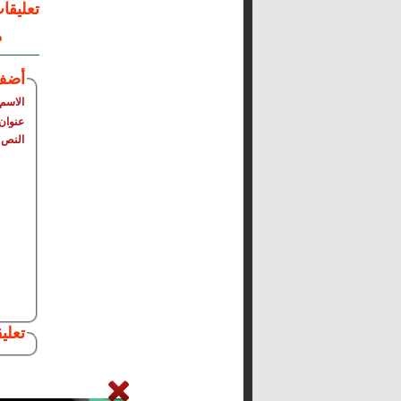
تعليقا
م
أضف
الاسم
عنوان 
النص
تعلي