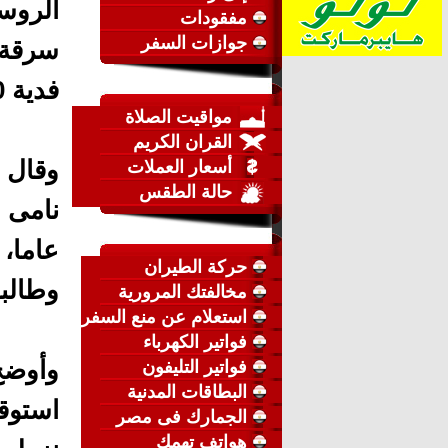
الروس
مفقودات
جوازات السفر
سرقة 
فدية 10 آلاف دولار.
مواقيت الصلاة
القران الكريم
وقال 
أسعار العملات
حالة الطقس
عاما، 
حركة الطيران
وطالبه بتحويل مبل
مخالفتك المرورية
استعلام عن منع السفر
فواتير الكهرباء
وأوضح
فواتير التليفون
البطاقات المدنية
استوق
الجمارك فى مصر
هواتف تهمك