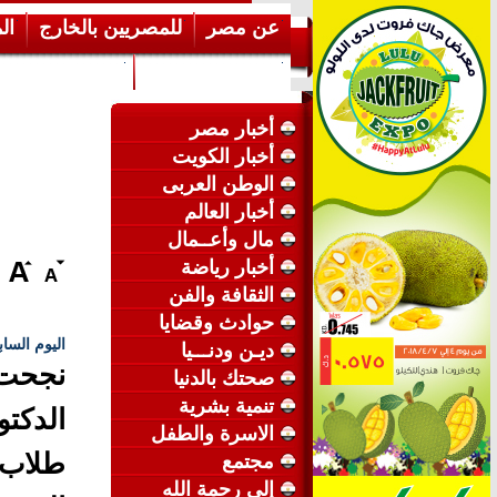
عن مصر
للمصريين بالخارج
ال
إرشـــادات عامة
عن الكويت
أخبار مصر
أخبار الكويت
الوطن العربى
أخبار العالم
مال وأعــمال
أخبار رياضة
الثقافة والفن
حوادث وقضايا
اليوم الساب
ديـن ودنـــيا
نجحت 
صحتك بالدنيا
تنمية بشرية
الاسرة والطفل
طلاب
مجتمع
إلى رحمة الله