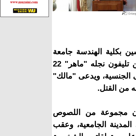
ين بكلية الهندسة جامعة
نامى لـ"اليوم السابع" إنه تلقى اتصالا هاتفيا من تليفون نجله "ماهر" 22
ى الجنسية، ويدعى "مالك"
أن مجموعة من اللصوص
 المدينة الجامعية، وعقب