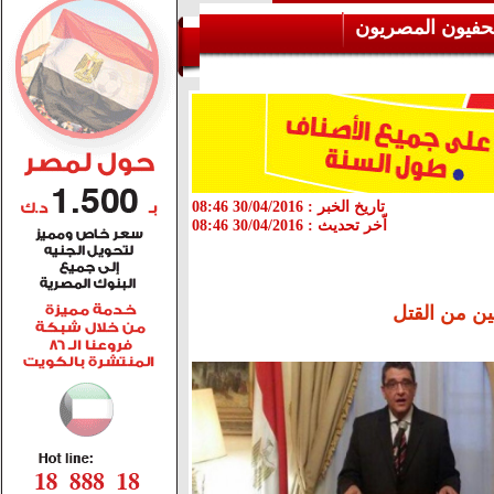
حفيون المصريون
تاريخ الخبر :
30/04/2016 08:46
اّخر تحديث :
30/04/2016 08:46