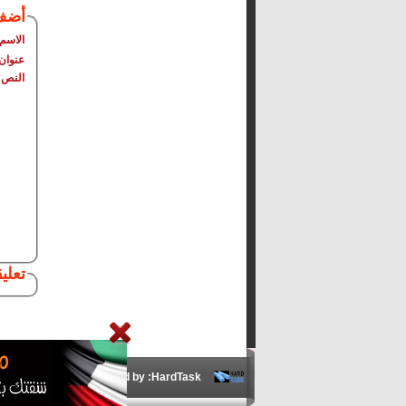
أضف
الاسم
عنوان 
النص
تعلي
Developed by :HardTask