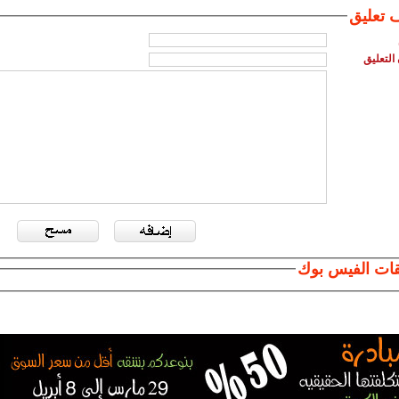
 تعليق
التعليق
قات الفيس بوك
إشراف : أمــج