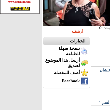
أرشيفية
الخيارات
نسخة سهلة
للطباعة
أرسل هذا الموضوع
لصديق
 علشان
أضف للمفضلة
Facebook