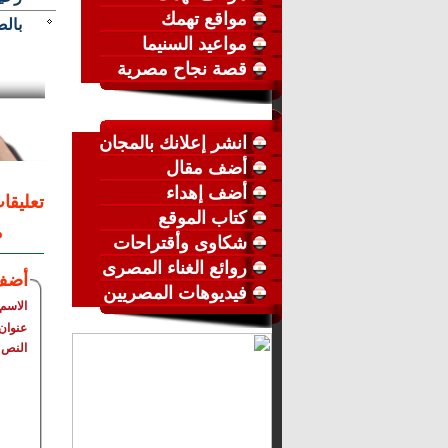
مواقع تهمك
بال
مواعيد السنيما
قصة نجاح مصرية
انشر إعلانك بالمجان
أضف مقال
أضف إهداء
تعليقا
كتاب الموقع
م
شكاوى وأقتراحات
روائع الغناء المصرى
أضف
فيديوهات المصريين
الاسم
عنوان 
النص