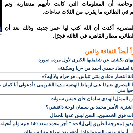
وخاصة أن المعلومات التي كانت تأتيهم متضاربة وتم
 في الطائرة ما يقرب من الثلاث ساعات.
 المصرية أكدت أن الله كتب لها عمر جديد، وذلك بعد أن
ائرة مطار القاهرة في الثالثة فجرًا.
أ أيضاً
الثقافة والفن
هان تكشف عن شقيقتها الكبرى لأول مرة.. صورة
 استبعاد حمدي أحمد من «ريا وسكينة»
انة انتصار «عادى بنتى تتباس.. هو حرام ولا إيه؟»
المصري تعليقا على ارتباط الهضبة بـدينا الشربينى : أدعولى أنا كمان
حوا منى
 الممثل الهندى سلمان خان خمس سنوات
اشترى الأمير محمد بن سلمان لوحة دافنشي؟
نات فوق الخمسين.. السن ليس عدوا للجمال
ديو | مخرجة الطريق إلى إيلات: " أجر محمد سعد 140 جنيه ولم أتخيله لمبي "
ل أرملة برنس السينما عادل أدهم بعد صراع مع السرطان