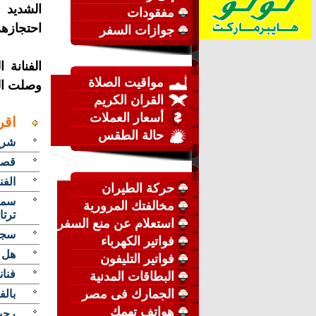
الشديد 
مفقودات
احتجازهم
جوازات السفر
الفنانة
مواقيت الصلاة
وصلت الط
القران الكريم
أسعار العملات
اقر
حالة الطقس
شري
قصة
الفن
حركة الطيران
سما 
مخالفتك المرورية
ترتا
استعلام عن منع السفر
سجن
فواتير الكهرباء
هل 
فواتير التليفون
فنا
البطاقات المدنية
الجمارك فى مصر
بالفي
هواتف تهمك
رحي