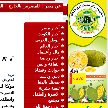
عن مصر
للمصريين بالخارج
ال
إرشـــادات عامة
عن الكويت
أخبار مصر
أخبار الكويت
الوطن العربى
أخبار العالم
مال وأعــمال
أخبار رياضة
الثقافة والفن
حوادث وقضايا
ص.د
ديـن ودنـــيا
اعترض ر
صحتك بالدنيا
موكبًا 
تنمية بشرية
التصويت
الاسرة والطفل
وانطلقت 
مجتمع
وتستمر ل
إلى رحمة الله