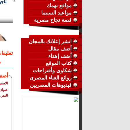
تأجيل
مواقع تهمك
مواعيد السنيما
قصة نجاح مصرية
انشر إعلانك بالمجان
أضف مقال
تعليقا
أضف إهداء
م
كتاب الموقع
شكاوى وأقتراحات
أضف
روائع الغناء المصرى
الاسم
فيديوهات المصريين
عنوان 
النص