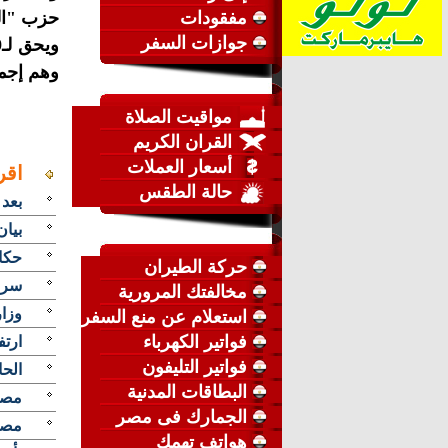
مفقودات
حزب "ا
جوازات السفر
وهم إجما
مواقيت الصلاة
القران الكريم
أسعار العملات
اقر
حالة الطقس
بعد 
بيان
حكاي
حركة الطيران
سر 
مخالفتك المرورية
وزارة 
استعلام عن منع السفر
فواتير الكهرباء
ارتفاع أسعا
فواتير التليفون
الحا
البطاقات المدنية
مصر 
الجمارك فى مصر
مصر
هواتف تهمك