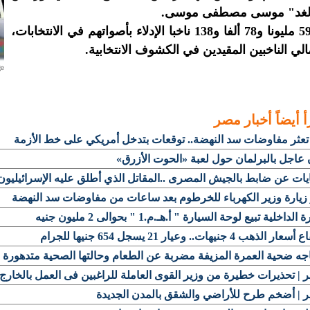
لغد" موسى مصطفى موسى.
ويحق لـ59 مليونا و78 ألفا و138 ناخبا الإدلاء بأصواتهم في الانتخابات،
لي الناخبين المقيدين في الكشوف الانتخابية.
أ أيضاً
أخبار مصر
تعثر مفاوضات سد النهضة.. توقعات بتدخل أمريكي على خط الأزمة
 عاجل بالبرلمان حول لعبة «الحوت الأزرق»
ات عن ضابط بالجيش المصرى ..المقاتل الذي أطلق عليه الإسرائيليون
زيارة وزير الكهرباء للخرطوم بعد ساعات من مفاوضات سد النهضة
الداخلية تبيع لوحة السيارة " أ.هـ.م.1 " بحوالى 2 مليون جنيه
ر الذهب 4 جنيهات.. وعيار 21 يسجل 654 جنيها للجرام
جه ضحية العمرة المزيفة مضربة عن الطعام وحالتها الصحية متدهورة
| تحذيرات خطيرة من وزير القوى العاملة للراغبين فى العمل بالخارج
 | أضخم طرح للأراضي والشقق بالمدن الجديدة