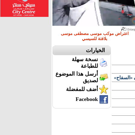
اعتراض موكب موسى مصطفى موسى
بلافتة للسيسي
الخيارات
نسخة سهلة
للطباعة
أرسل هذا الموضوع
 «السفاح»
لصديق
أضف للمفضلة
Facebook