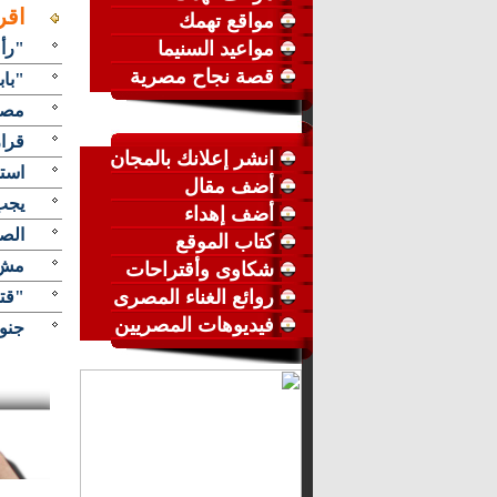
اقر
مواقع تهمك
مواعيد السنيما
"رأ
قصة نجاح مصرية
"باب
مصرع 9 فتيات إثر انقلاب 
قرار 
انشر إعلانك بالمجان
استغ
أضف مقال
يجب 
أضف إهداء
الصحة مص
كتاب الموقع
مش ن
شكاوى وأقتراحات
روائع الغناء المصرى
"قتل
فيديوهات المصريين
جنون