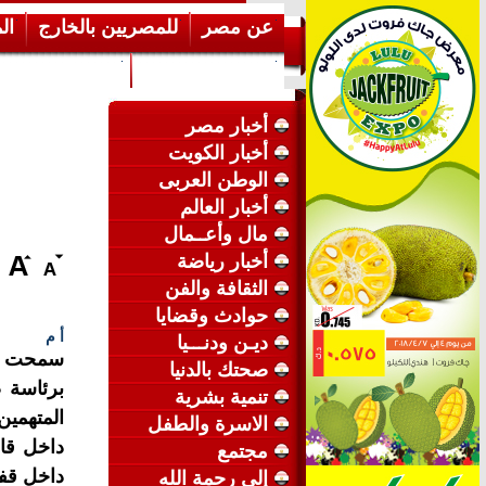
عن مصر
للمصريين بالخارج
ال
إرشـــادات عامة
عن الكويت
أخبار مصر
أخبار الكويت
الوطن العربى
أخبار العالم
مال وأعــمال
أخبار رياضة
الثقافة والفن
حوادث وقضايا
أ م
ديـن ودنـــيا
سمحت هي
صحتك بالدنيا
برئاسة 
تنمية بشرية
المتهمين
الاسرة والطفل
داخل قاع
مجتمع
داخل قفص
إلى رحمة الله