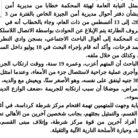
ثل النيابة العامة لهيئة المحكمة خطابا من مديرية أمن
الجيزة، بشأن دفتر أحوال مديرية أمن الجيزة الخاص بالفترة من 3
يوليو 2013، إلى 13 أغسطس من ذات العام، وجاء بالخطاب أنه في
روف الطارئة يتم الإبلاغ عن الحوادث بواسطة الاتصال اللاسلكي،
المحكمة إلى أقوال الباحث الاجتماعي، بسجن وادي النطرون
على محمد فرحات، وأكد أنه قام 
 وكذلك من خلال ملفه.
 وأجرى عملية جراحية لاستئصال جزء من الأمعاء، وعندما امتث
براتب 300 جنيه لينفق على نفسه، وهو الأصغر سنًا، ويعيش مع والد
راض، موضحًا أن سبب ارتكابه للجريمة «ضعف الوازع الديني،
سوء».
لقسم، والتمثيل بجثثهم، بجانب شخصين آخرين من الأهالي ت
تل 10 أفراد آخرين من قوة مركز شرطة، وإتلاف مبنى الق
وحيازة الأسلحة النارية الآلية والثقيلة.