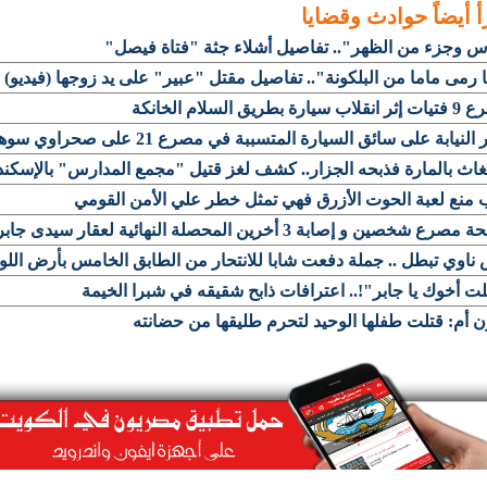
أ أيضاً
حوادث وقضايا
س وجزء من الظهر".. تفاصيل أشلاء جثة "فتاة فيصل"
ا رمى ماما من البلكونة".. تفاصيل مقتل "عبير" على يد زوجها (فيديو)
سيارة بطريق السلام الخانكة
النيابة على سائق السيارة المتسببة في مصرع 21 على صحراوي سوهاج
اث بالمارة فذبحه الجزار.. كشف لغز قتيل "مجمع المدارس" بالإسكند
منع لعبة الحوت الأزرق فهي تمثل خطر علي الأمن القومي
رع شخصين و إصابة 3 أخرين المحصلة النهائية لعقار سيدى جابر
اوي تبطل .. جملة دفعت شابا للانتحار من الطابق الخامس بأرض اللوا
ت أخوك يا جابر"!.. اعترافات ذابح شقيقه في شبرا الخيمة
 أم: قتلت طفلها الوحيد لتحرم طليقها من حضانته