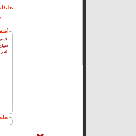
تعليقا
م
أضف
الاسم
عنوان 
النص
تعلي