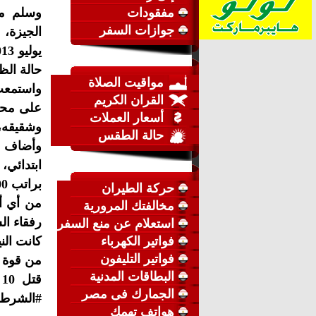
مفقودات
وسلم مم
جوازات السفر
حالة الظ
مواقيت الصلاة
واستمعت 
القران الكريم
أسعار العملات
وشقيقه،
حالة الطقس
ابتدائي،
حركة الطيران
من أي أم
مخالفتك المرورية
رفقاء ال
استعلام عن منع السفر
فواتير الكهرباء
فواتير التليفون
من قوة ا
البطاقات المدنية
ق
الجمارك فى مصر
#الشرطة، 
هواتف تهمك