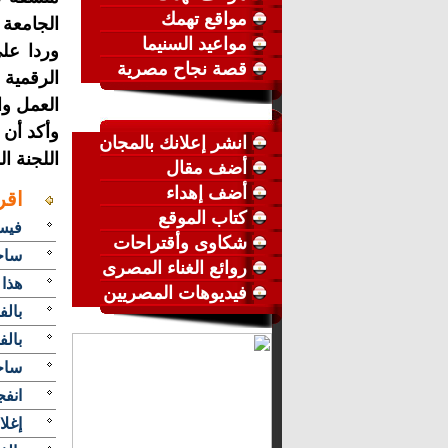
مواقع تهمك
الجامعة 
مواعيد السنيما
وردا على
قصة نجاح مصرية
الرقمية 
العمل وا
وأكد أن 
انشر إعلانك بالمجان
اللجنة ا
أضف مقال
أضف إهداء
اقر
كتاب الموقع
فيس 
شكاوى وأقتراحات
ساخ
روائع الغناء المصرى
هذا 
فيديوهات المصريين
بالف
بالف
ساخ
انف
إغلا