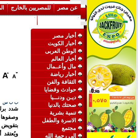
عن مصر
للمصريين بالخارج
ال
إرشـــادات عامة
عن الكويت
أخبار مصر
أخبار الكويت
الوطن العربى
أخبار العالم
مال وأعــمال
أخبار رياضة
الثقافة والفن
حوادث وقضايا
ديـن ودنـــيا
ب ب س
صحتك بالدنيا
شدد برل
تنمية بشرية
وصفوها ب
الاسرة والطفل
بتقويض إن
مجتمع
إلى رحمة الله