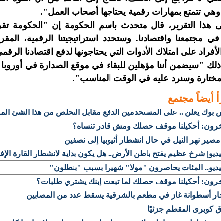
وهي تتمتع بمهارات رقمية يحتاجها أصحاب العمل".
 هذا التقرير، قال متحدث باسم الحكومة إن "الحكومة تقر ب
في مجتمعنا واقتصادنا. وستحدد استراتيجيتنا الرقمية، الم
لأفراد على امتلاك الأدوات التي يحتاجونها لدفع اقتصادنا الرقمي
ذلك "سيضمن أننا مؤهلين للبقاء في موقع الصدارة في أوروبا
لمختارة وسنرد عليه في الوقت المناسب".
أ أيضاً
مجتمع
بوك يعلن .. على المستخدمين الدفع مقابل التخلص من هذا الشئ الم
رون: أحكيلنا موقف حصلك ومش قادر تنساه؟
مصير نهر النيل في حال انشطار أثيوبيا إلى نصفين
يديو| شرخ عظيم يفتح باطن الأرض.. هل يكون بداية لانشطار القارة الإف
يديو.. المئات يحاصرون "مولا" شهيرا بسبب "بنطلون"
رون: أحكيلنا موقف حصلك لما تبعت إبنك يشتري طلبات؟
جار أسطوانة غاز في مطعم بالشرقية يسقط عدد من المصابين
ق كوبرى المقطم جزئيًا