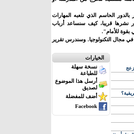
الدور الحاسم الذي تلعبه المهارات
قرر نشرها قريبا، كيف سنساعد أرباب
 بقوة للأمام".
 في مجال التكنولوجيا. وسندرس تقرير
الخيارات
نسخة سهلة
زعج
للطباعة
أرسل هذا الموضوع
لصديق
ريقية؟
أضف للمفضلة
Facebook