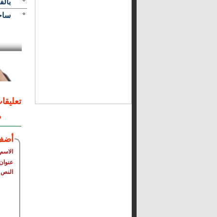
بالف
ساخ
تعليقا
م
أضف
الاسم
عنوان 
النص