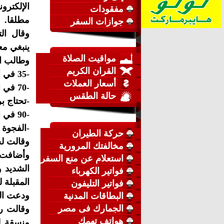
مفقودات
مطلقا.
جوازات السفر
وقال الت
ينبغي مع
مواقيت الصلاة
وطالب ال
القران الكريم
-35 في المئة فقط من معلمي الكمبيوتر يتمتعون بالمؤهلات المناسبة.
أسعار العملات
-70 في المئة فقط من الأعداد المطلوبة من معلمي الكمبيوتر جرى توظيفهم.
حالة الطقس
-تحتاج بريطانيا إلى 745 ألف آخرين من
-90 في المئة من الوظائف تتطلب قدرا من المهارات الرقمية.
-الفجوة في المه
حركة الطيران
وقالت لجن
مخالفتك المرورية
وأضافت ب
استعلام عن منع السفر
الشديد و
فواتير الكهرباء
المقبلة 
فواتير التليفون
ودعت الل
البطاقات المدنية
الجمارك فى مصر
وقالت رئ
هواتف تهمك
منسقة لك