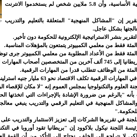
الإلكترونية الأساسية، وأن 5.8 ملايين شخص لم يستخدموا الانترنت
قرير إن "المشاكل المنهجية" المتعلقة بالتعليم والتدريب
الجتها بشكل عاجل.
تقرير بنشر الاستراتيجية الإلكترونية للحكومة دون تأخير.
 المتخصصين أصحاب المهارات الرقمية بحلول عام 2017.
ارات الرقمية تكلف الاقتصاد نحو 63 مليار جنيه استرليني سنويا كفاقد دخل.
ة العلوم والتكنولوجيا بمجلس العموم إنه "لا مكان للإقصاء الرقم
أنه "بالرغم من ضرورة الإشادة بالإجراءات التي اتخذتها الح
المشاكل المنهجية في التعليم الرقمي والتدريب ينبغي معالجت
للحكومة."
جنة في تقريرها الشركات إلى تعزيز الاستثمار والتدريب على 
يسة اللجنة نيكول بلاكوود إن "بريطانيا تقود أوروبا في التكنو
ي لا نتراجع إلى الخلف. نحتاج إلى التأكد من أن القوة ال