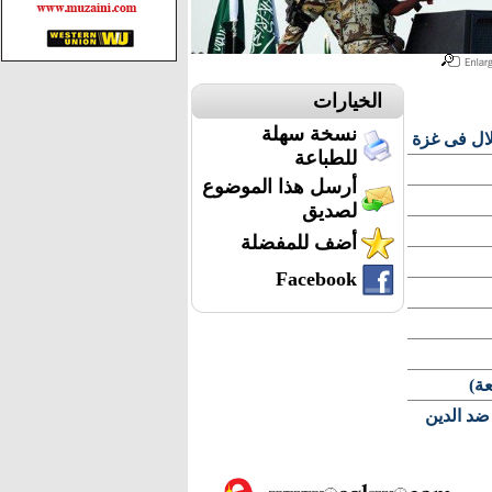
الخيارات
نسخة سهلة
لال فى غزة
للطباعة
أرسل هذا الموضوع
لصديق
أضف للمفضلة
Facebook
ة)
فالعسكري ضد الدين