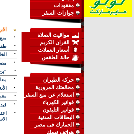
مفقودات
جوازات السفر
اقر
مواقيت الصلاة
منع 
القران الكريم
طفلة
أسعار العملات
الخا
حالة الطقس
مصد
"بن 
حركة الطيران
مغا
مخالفتك المرورية
الأي
استعلام عن منع السفر
«#مس
فواتير الكهرباء
فيدي
فواتير التليفون
البطاقات المدنية
الاس
الجمارك فى مصر
هواتف تهمك