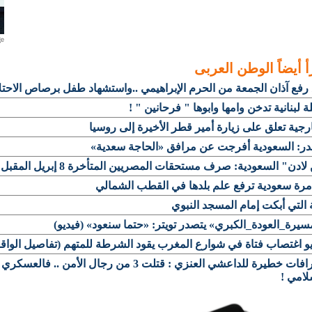
أ أيضاً
الوطن العربى
رفع آذان الجمعة من الحرم الإبراهيمي ..واستشهاد طفل برصاص الاحت
 لبنانية تدخن وامها وابوها " فرحانين " !
رجية تعلق على زيارة أمير قطر الأخيرة إلى روسيا
ر: السعودية أفرجت عن مرافق «الحاجة سعدية»
لادن" السعودية: صرف مستحقات المصريين المتأخرة 8 إبريل المقبل
مرة سعودية ترفع علم بلدها في القطب الشمالي
ة التي أبكت إمام المسجد النبوي
يرة_العودة_الكبري» يتصدر تويتر: «حتما سنعود» (فيديو)
و اغتصاب فتاة في شوارع المغرب يقود الشرطة للمتهم (تفاصيل الواقع
اعترافات خطيرة للداعشي العنزي : قتلت 3 من رجال الأمن .. 
لامي !