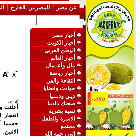
عن مصر
للمصريين بالخارج
ال
إرشـــادات عامة
عن الكويت
أخبار مصر
أخبار الكويت
الوطن العربى
أخبار العالم
مال وأعــمال
أخبار رياضة
الثقافة والفن
حوادث وقضايا
ديـن ودنـــيا
ي س
صحتك بالدنيا
تنمية بشرية
انفجار 
الاسرة والطفل
حسبما أ
مجتمع
الاثنين.
إلى رحمة الله