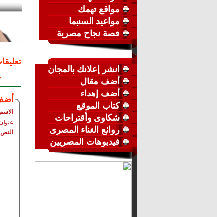
مواقع تهمك
مواعيد السنيما
قصة نجاح مصرية
تعليقا
انشر إعلانك بالمجان
م
أضف مقال
أضف إهداء
أضف
كتاب الموقع
الاسم
شكاوى وأقتراحات
عنوان 
روائع الغناء المصرى
النص
فيديوهات المصريين