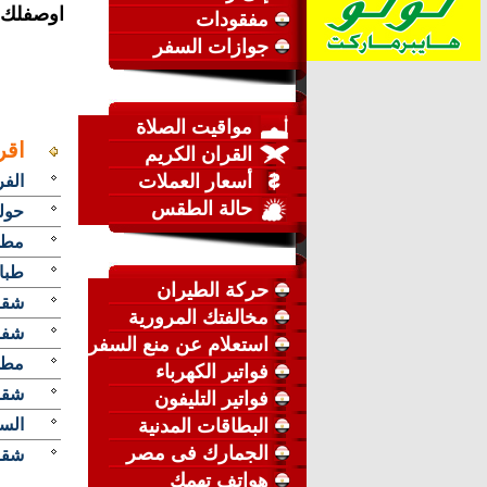
اوصفلك ان
مفقودات
جوازات السفر
مواقيت الصلاة
اقر
القران الكريم
أسعار العملات
الفر
حالة الطقس
حول
مطل
طبا
حركة الطيران
شقة
مخالفتك المرورية
شفر ا
استعلام عن منع السفر
مطلو
فواتير الكهرباء
شقة 
فواتير التليفون
البطاقات المدنية
السا
الجمارك فى مصر
شقه 
هواتف تهمك