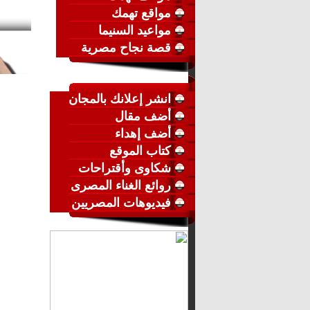
مواقع تهمك
مواعيد السنيما
قصة نجاح مصرية
انشر إعلانك بالمجان
أضف مقال
أضف إهداء
كتاب الموقع
شكاوى وأقتراحات
روائع الغناء المصرى
فيديوهات المصريين