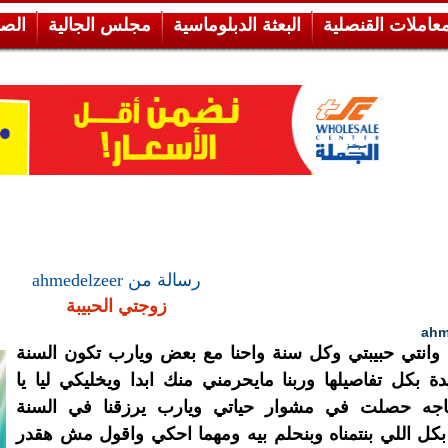
معاملات القنصلية
البعثة الدبلوماسية
مجلس الجالية
الص
رسالة من ahmedelzeer
زوجتي الحبيبة
ahm
وانتي حبيبتي وكل سنة واحنا مع بعض ويارب تكون السنة
 بكل تفاصيلها وربنا مايحرمني منك ابدا ويخليكي ليا يا
جه حصلت في مشوار حياتي ويارب يرزقنا في السنة
بكل اللي بنتمناه وبنحلم بيه ومهما احكي واقول مش هقدر