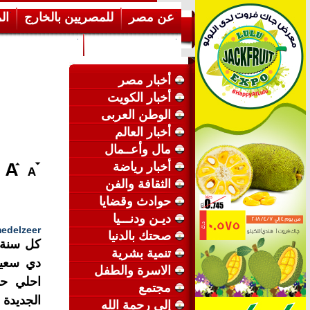
عن مصر
للمصريين بالخارج
ال
إرشـــادات عامة
عن الكويت
أخبار مصر
أخبار الكويت
الوطن العربى
أخبار العالم
مال وأعــمال
أخبار رياضة
الثقافة والفن
حوادث وقضايا
ديـن ودنـــيا
edelzeer
صحتك بالدنيا
كل سنة 
تنمية بشرية
دي سعيدة
الاسرة والطفل
احلي حا
مجتمع
الجديدة 
إلى رحمة الله