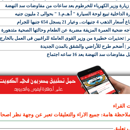
زيارة وزير الكهرباء للخرطوم بعد ساعات من مفاوضات سد النهضة
الداخلية تبيع لوحة السيارة " أ.هـ.م.1 " بحوالى 2 مليون جنيه
ر الذهب 4 جنيهات.. وعيار 21 يسجل 654 جنيها للجرام
جه ضحية العمرة المزيفة مضربة عن الطعام وحالتها الصحية متدهورة
| تحذيرات خطيرة من وزير القوى العاملة للراغبين فى العمل بالخارج
 | أضخم طرح للأراضي والشقق بالمدن الجديدة
 مفاوضات سد النهضة بعد 16 ساعه اجتماع
ت القراء
لاحظة هامة: جميع الاراء والتعليقات تعبر عن وجهة نظر اصحاب
 تعليق