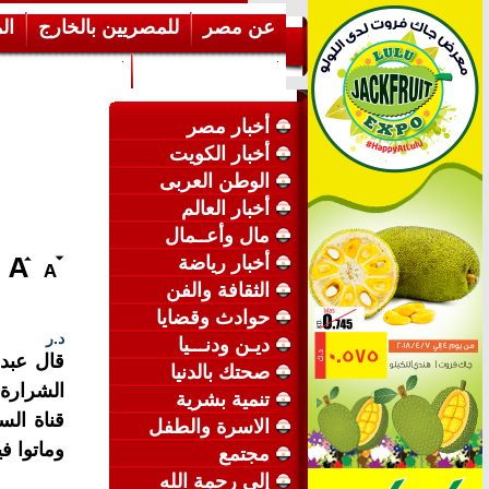
عن مصر
للمصريين بالخارج
ال
إرشـــادات عامة
عن الكويت
أخبار مصر
أخبار الكويت
الوطن العربى
أخبار العالم
مال وأعــمال
أخبار رياضة
الثقافة والفن
حوادث وقضايا
د.ر
ديـن ودنـــيا
قال عبد
صحتك بالدنيا
تنمية بشرية
قناة الس
الاسرة والطفل
وماتوا في
مجتمع
إلى رحمة الله