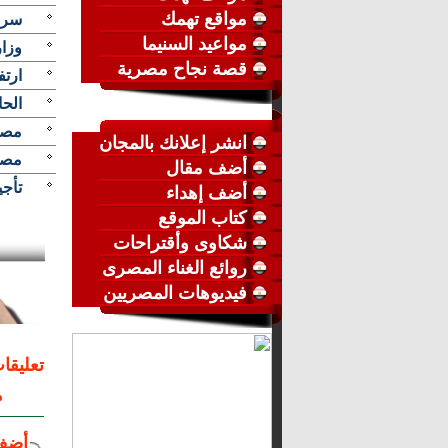
مواقع تهمك
سر 
مواعيد السنيما
وزارة 
قصة نجاح مصرية
ارتفاع أسعا
الحا
مصر 
انشر إعلانك بالمجان
مصر
أضف مقال
تأجيل
أضف إهداء
كتاب الموقع
شكاوى وأقتراحات
روائع الغناء المصرى
فيديوهات المصريين
تعليقا
م
أضف