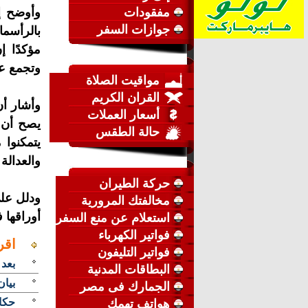
مفقودات
وأوضح إ
جوازات السفر
بالرأسما
مؤكدًا 
وتجمع عام 1956 ضد 3 دول ا
مواقيت الصلاة
القران الكريم
أسعار العملات
حالة الطقس
يتمكنوا 
والعدالة 
حركة الطيران
ودلل علي
مخالفتك المرورية
أوراقها
استعلام عن منع السفر
فواتير الكهرباء
اقر
فواتير التليفون
بعد 
البطاقات المدنية
بيان
الجمارك فى مصر
حكاي
هواتف تهمك