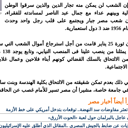
ن الشعب لن يمكن منه تجار الدين والذين سرقوا الوطن
لية وبينهم عداء مع جمال عبد الناصر لمساندته للفقراء،
إن شعب مصر جبار ويجتمع على قلب رجل واحد وحدث
ستعمارية.
وأشار أن ثورة 25 يناير قامت من أجل استرجاع أموال الشعب
يصح 
من الالتحاق بالسلك القضائي كونهم أبناء فلاحين وعمال غلا
الاجتماعية.
 ذلك بعدم تمكن شقيقته من الالتحاق بكلية الهندسة وبنت س
 في جامعة خاصة، مشيرا أن مصر تسير للأمام غصب عن الحاق
أ أيضاً
أخبار مصر
تعثر مفاوضات سد النهضة.. توقعات بتدخل أمريكي على خط الأزمة
 عاجل بالبرلمان حول لعبة «الحوت الأزرق»
ات عن ضابط بالجيش المصرى ..المقاتل الذي أطلق عليه الإسرائيليون