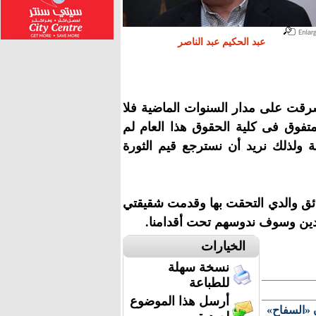
عبد الحكيم عبد الناصر
 التي سرقت على مدار السنوات الماضية فلا
أن يمثلنا من ينصب علينا فى المنصب النيابي، وتابع يوجد 138 متفوق فى كلية الحقوق هذا العام لم
بة ولذلك نريد أن نسترجع قيم الثورة
ائق والدي التحقت بها وقدمت شقيقتي
دين وسوف ندوسهم تحت أقدامنا.
الخيارات
نسخة سهلة
للطباعة
أرسل هذا الموضوع
 «السفاح»