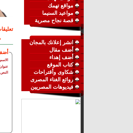
مواقع تهمك
مواعيد السنيما
قصة نجاح مصرية
تعليقا
م
انشر إعلانك بالمجان
أضف مقال
أضف
أضف إهداء
الاسم
كتاب الموقع
عنوان 
شكاوى وأقتراحات
النص
روائع الغناء المصرى
فيديوهات المصريين