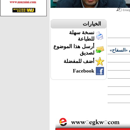
الخيارات
نسخة سهلة
للطباعة
أرسل هذا الموضوع
 «السفاح»
لصديق
أضف للمفضلة
Facebook