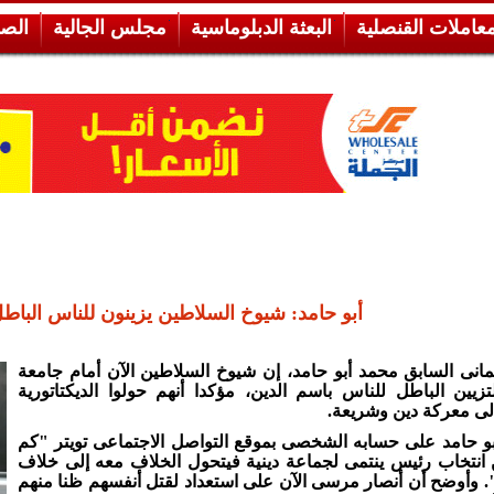
معاملات القنصلية
البعثة الدبلوماسية
مجلس الجالية
الص
أبو حامد: شيوخ السلاطين يزينون للناس الباط
مانى السابق محمد أبو حامد، إن شيوخ السلاطين الآن أمام جامعة
تزيين الباطل للناس باسم الدين، مؤكدا أنهم حولوا الديكتاتورية
لى معركة دين وشريعة
.
و حامد على حسابه الشخصى بموقع التواصل الاجتماعى تويتر "كم
 انتخاب رئيس ينتمى لجماعة دينية فيتحول الخلاف معه إلى خلاف
. وأوضح أن أنصار مرسى الآن على استعداد لقتل أنفسهم ظنا منهم