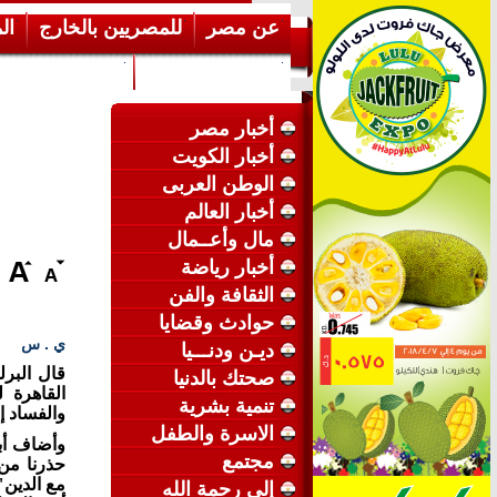
عن مصر
للمصريين بالخارج
ال
إرشـــادات عامة
عن الكويت
أخبار مصر
أخبار الكويت
الوطن العربى
أخبار العالم
مال وأعــمال
أخبار رياضة
الثقافة والفن
حوادث وقضايا
ي . س
ديـن ودنـــيا
قال البرل
صحتك بالدنيا
القاهرة ل
تنمية بشرية
والفساد إ
الاسرة والطفل
وأضاف أب
مجتمع
حذرنا من
مع الدين"
إلى رحمة الله