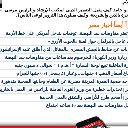
ام
.
بو حامد كيف يقبل الضمير الدينى لمكتب الإرشاد وللرئيس مرسى
جرة بالدين والشريعة، وكيف يقبلون هذا التزوير لوعى الناس؟
.
أ أيضاً
أخبار مصر
تعثر مفاوضات سد النهضة.. توقعات بتدخل أمريكي على خط الأزمة
 عاجل بالبرلمان حول لعبة «الحوت الأزرق»
ات عن ضابط بالجيش المصرى ..المقاتل الذي أطلق عليه الإسرائيليون
زيارة وزير الكهرباء للخرطوم بعد ساعات من مفاوضات سد النهضة
الداخلية تبيع لوحة السيارة " أ.هـ.م.1 " بحوالى 2 مليون جنيه
ر الذهب 4 جنيهات.. وعيار 21 يسجل 654 جنيها للجرام
جه ضحية العمرة المزيفة مضربة عن الطعام وحالتها الصحية متدهورة
| تحذيرات خطيرة من وزير القوى العاملة للراغبين فى العمل بالخارج
 | أضخم طرح للأراضي والشقق بالمدن الجديدة
 مفاوضات سد النهضة بعد 16 ساعه اجتماع