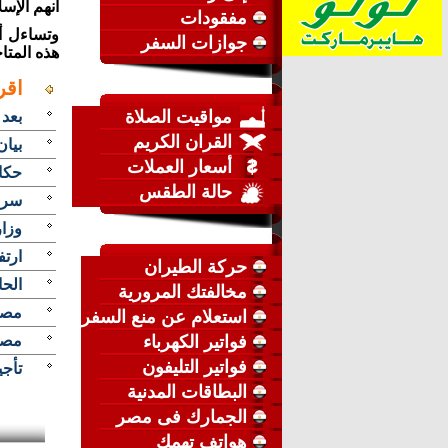
أنهم الإسل
مفقودات
وتساءل أ
جوازات السفر
هذه المتا
اقر
مواقيت الصلاة
بعد 
القران الكريم
بيان
أسعار العملات
حكاي
حالة الطقس
سر 
وزارة 
ارتفاع أسعا
حركة الطيران
الحا
مخالفتك المرورية
مصر 
استعلام عن منع السفر
فواتير الكهرباء
مصر
فواتير التليفون
تأجيل
البطاقات المدنية
الجمارك فى مصر
هواتف تهمك