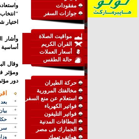
واستعاد
مفقودات
جوازات السفر
"انتخاب 
اختيار ش
مواقيت الصلاة
وأشار ال
القران الكريم
أساسية ل
أسعار العملات
حالة الطقس
وقال الب
ومؤثر فى
دور مؤثر
حركة الطيران
مخالفتك المرورية
اقر
استعلام عن منع السفر
بعد 
فواتير الكهرباء
بيان
فواتير التليفون
حكاي
البطاقات المدنية
سر 
الجمارك فى مصر
هواتف تهمك
وزارة 