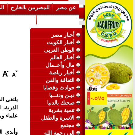
عن مصر
للمصريين بالخارج
ال
إرشـــادات عامة
عن الكويت
أخبار مصر
أخبار الكويت
الوطن العربى
أخبار العالم
مال وأعــمال
أخبار رياضة
الثقافة والفن
حوادث وقضايا
ديـن ودنـــيا
يلتقى ال
صحتك بالدنيا
الذرية، ا
تنمية بشرية
علماء وم
الاسرة والطفل
مجتمع
وأبدى ال
إلى رحمة الله