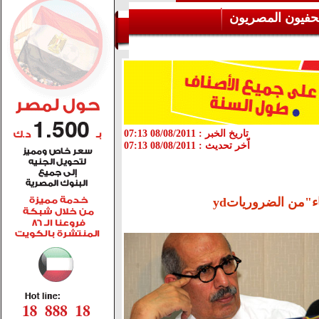
حفيون المصريون
تاريخ الخبر :
08/08/2011 07:13
اّخر تحديث :
08/08/2011 07:13
اء"من الضرورياتyd