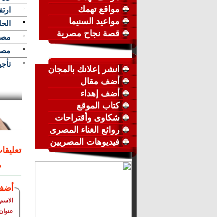
مواقع تهمك
ارتفاع أسعا
مواعيد السنيما
الحا
قصة نجاح مصرية
مصر 
مصر
تأجيل
انشر إعلانك بالمجان
أضف مقال
أضف إهداء
كتاب الموقع
شكاوى وأقتراحات
روائع الغناء المصرى
فيديوهات المصريين
تعليقا
م
أضف
الاسم
عنوان 