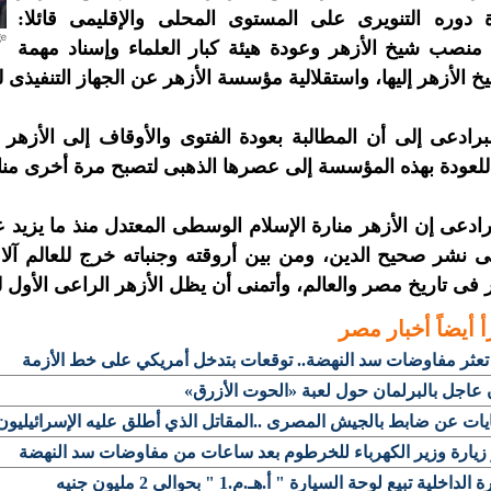
ة دوره التنويرى على المستوى المحلى والإقليمى قائلا:
منصب شيخ الأزهر وعودة هيئة كبار العلماء وإسناد مهمة
يخ الأزهر إليها، واستقلالية مؤسسة الأزهر عن الجهاز التنفيذ
برادعى إلى أن المطالبة بعودة الفتوى والأوقاف إلى الأزهر
لعودة بهذه المؤسسة إلى عصرها الذهبى لتصبح مرة أخرى منار
رادعى إن الأزهر منارة الإسلام الوسطى المعتدل منذ ما يزي
 نشر صحيح الدين، ومن بين أروقته وجنباته خرج للعالم آلاف
 فى تاريخ مصر والعالم، وأتمنى أن يظل الأزهر الراعى الأول ل
أ أيضاً
أخبار مصر
تعثر مفاوضات سد النهضة.. توقعات بتدخل أمريكي على خط الأزمة
 عاجل بالبرلمان حول لعبة «الحوت الأزرق»
ات عن ضابط بالجيش المصرى ..المقاتل الذي أطلق عليه الإسرائيليون
زيارة وزير الكهرباء للخرطوم بعد ساعات من مفاوضات سد النهضة
الداخلية تبيع لوحة السيارة " أ.هـ.م.1 " بحوالى 2 مليون جنيه